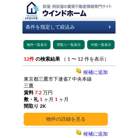
12件
の検索結果
（ 1 〜 12 件を表示）
候補に追加
東京都三鷹市下連雀7
中央本線
三鷹
7.2
万円
1
ヶ月
1
ヶ月
2K
詳細
候補に追加