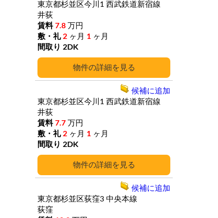
東京都杉並区今川1
西武鉄道新宿線
井荻
7.8
万円
2
ヶ月
1
ヶ月
2DK
詳細
候補に追加
東京都杉並区今川1
西武鉄道新宿線
井荻
7.7
万円
2
ヶ月
1
ヶ月
2DK
詳細
候補に追加
東京都杉並区荻窪3
中央本線
荻窪