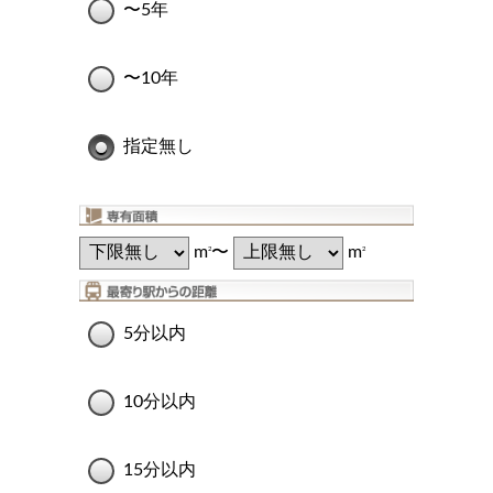
〜5年
〜10年
指定無し
m
〜
m
2
2
5分以内
10分以内
15分以内