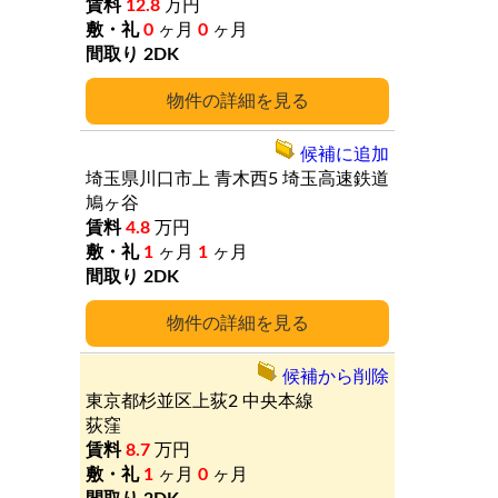
12.8
万円
0
ヶ月
0
ヶ月
2DK
詳細
候補に追加
埼玉県川口市上
青木西5
埼玉高速鉄道
鳩ヶ谷
4.8
万円
1
ヶ月
1
ヶ月
2DK
詳細
候補から削除
東京都杉並区上荻2
中央本線
荻窪
8.7
万円
1
ヶ月
0
ヶ月