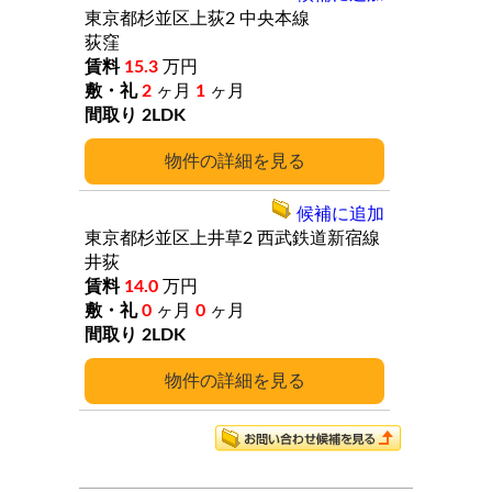
東京都杉並区上荻2
中央本線
荻窪
15.3
万円
2
ヶ月
1
ヶ月
2LDK
詳細
候補に追加
東京都杉並区上井草2
西武鉄道新宿線
井荻
14.0
万円
0
ヶ月
0
ヶ月
2LDK
詳細