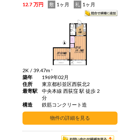
12.7 万円
敷
1ヶ月
礼
1ヶ月
2K
/ 39.47m
2
築年
1969年02月
住所
東京都杉並区西荻北2
最寄駅
中央本線 西荻窪 駅 徒歩 2
分
構造
鉄筋コンクリート造