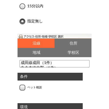
15分以内
指定無し
沿線
住所
地域
学校区
条件
ペット相談
環境