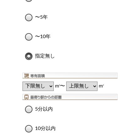
〜5年
〜10年
指定無し
m
〜
m
2
2
5分以内
10分以内