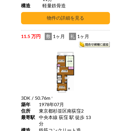
構造
軽量鉄骨造
11.5 万円
敷
1ヶ月
礼
1ヶ月
3DK
/ 50.76m
2
築年
1978年07月
住所
東京都杉並区南荻窪2
最寄駅
中央本線 荻窪 駅 徒歩 13
分
構造
鉄筋コンクリート造