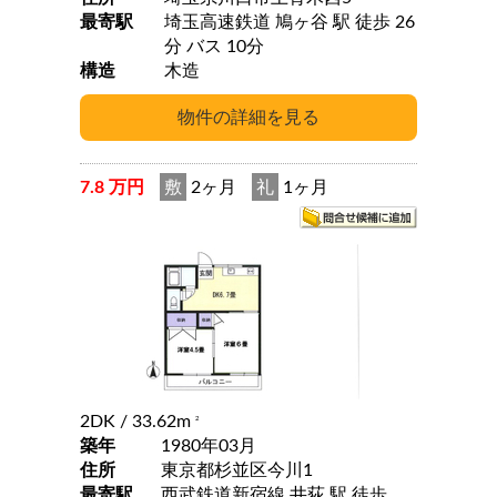
最寄駅
埼玉高速鉄道 鳩ヶ谷 駅 徒歩 26
分 バス 10分
構造
木造
7.8 万円
敷
2ヶ月
礼
1ヶ月
2DK
/ 33.62m
2
築年
1980年03月
住所
東京都杉並区今川1
最寄駅
西武鉄道新宿線 井荻 駅 徒歩