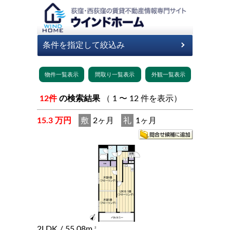
12件
の検索結果
（ 1 〜 12 件を表示）
15.3 万円
敷
2ヶ月
礼
1ヶ月
2LDK
/ 55.08m
2