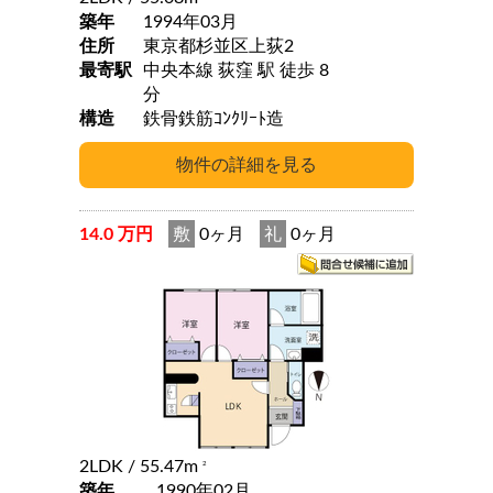
築年
1994年03月
住所
東京都杉並区上荻2
最寄駅
中央本線 荻窪 駅 徒歩 8
分
構造
鉄骨鉄筋ｺﾝｸﾘｰﾄ造
14.0 万円
敷
0ヶ月
礼
0ヶ月
2LDK
/ 55.47m
2
築年
1990年02月