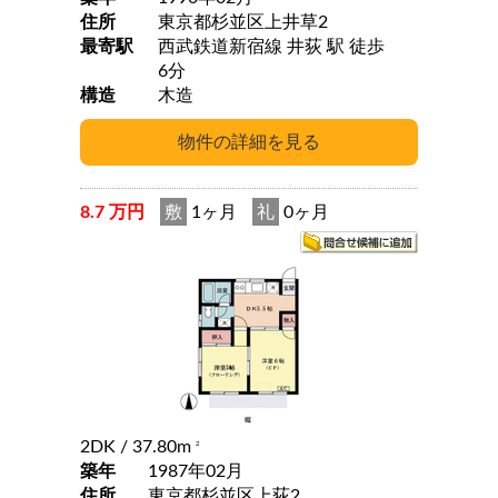
住所
東京都杉並区上井草2
最寄駅
西武鉄道新宿線 井荻 駅 徒歩
6分
構造
木造
8.7 万円
敷
1ヶ月
礼
0ヶ月
2DK
/ 37.80m
2
築年
1987年02月
住所
東京都杉並区上荻2