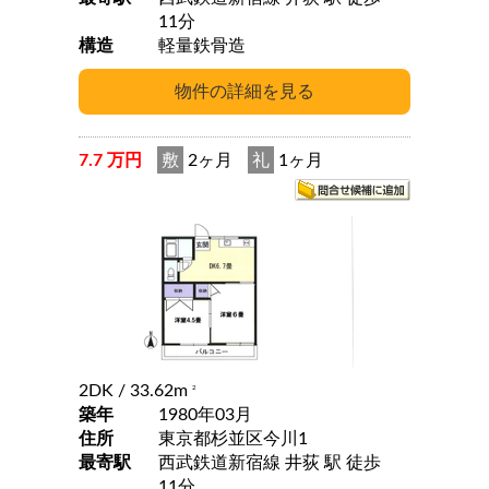
11分
構造
軽量鉄骨造
7.7 万円
敷
2ヶ月
礼
1ヶ月
2DK
/ 33.62m
2
築年
1980年03月
住所
東京都杉並区今川1
最寄駅
西武鉄道新宿線 井荻 駅 徒歩
11分