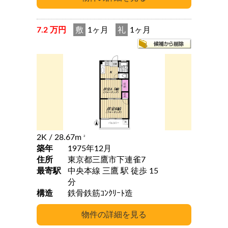
7.2 万円
敷
1ヶ月
礼
1ヶ月
2K
/ 28.67m
2
築年
1975年12月
住所
東京都三鷹市下連雀7
最寄駅
中央本線 三鷹 駅 徒歩 15
分
構造
鉄骨鉄筋ｺﾝｸﾘｰﾄ造