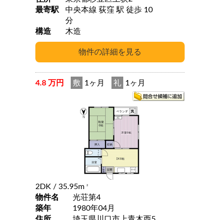
最寄駅
中央本線 荻窪 駅 徒歩 10
分
構造
木造
4.8 万円
敷
1ヶ月
礼
1ヶ月
2DK
/ 35.95m
2
物件名
光荘第4
築年
1980年04月
住所
埼玉県川口市上青木西5