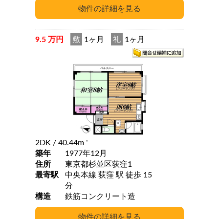
9.5 万円
敷
1ヶ月
礼
1ヶ月
2DK
/ 40.44m
2
築年
1977年12月
住所
東京都杉並区荻窪1
最寄駅
中央本線 荻窪 駅 徒歩 15
分
構造
鉄筋コンクリート造