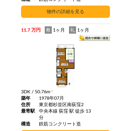
11.7 万円
敷
1ヶ月
礼
1ヶ月
3DK
/ 50.76m
2
築年
1978年07月
住所
東京都杉並区南荻窪2
最寄駅
中央本線 荻窪 駅 徒歩 13
分
構造
鉄筋コンクリート造