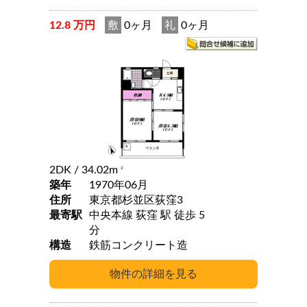
12.8 万円
敷
0ヶ月
礼
0ヶ月
2DK
/ 34.02m
2
築年
1970年06月
住所
東京都杉並区荻窪3
最寄駅
中央本線 荻窪 駅 徒歩 5
分
構造
鉄筋コンクリート造