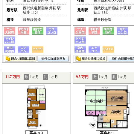
住所
東京都杉並区今川1
住所
東京都杉並区今川1
西武鉄道新宿線 井荻 駅
西武鉄道新宿線 井荻 駅
最寄駅
最寄駅
徒歩 11分
徒歩 11分
構造
軽量鉄骨造
構造
軽量鉄骨造
11.7 万円
敷
1ヶ月
礼
1ヶ月
9.5 万円
敷
1ヶ月
礼
1ヶ月