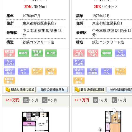
3DK
/ 50.76m
2DK
/ 40.44m
2
2
築年
1978年07月
築年
1977年12月
住所
東京都杉並区南荻窪2
住所
東京都杉並区荻窪1
中央本線 荻窪 駅 徒歩 13
中央本線 荻窪 駅 徒歩 15
最寄駅
最寄駅
分
分
構造
鉄筋コンクリート造
構造
鉄筋コンクリート造
12.8 万円
敷
0ヶ月
礼
0ヶ月
12.7 万円
敷
1ヶ月
礼
1ヶ月