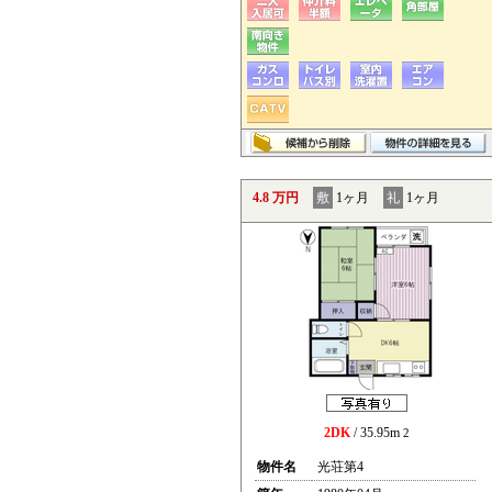
4.8 万円
敷
1ヶ月
礼
1ヶ月
2DK
/ 35.95m
2
物件名
光荘第4