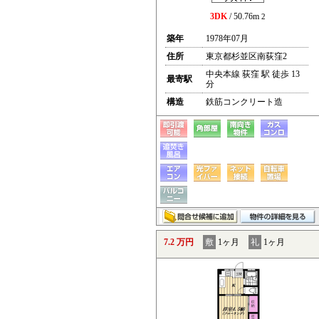
3DK
/ 50.76m
2
築年
1978年07月
住所
東京都杉並区南荻窪2
中央本線 荻窪 駅 徒歩 13
最寄駅
分
構造
鉄筋コンクリート造
7.2 万円
敷
1ヶ月
礼
1ヶ月