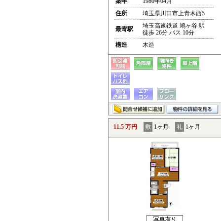
築年
1980年04月
住所
埼玉県川口市上青木西5
埼玉高速鉄道 鳩ヶ谷 駅
最寄駅
徒歩 26分 バス 10分
構造
木造
11.5 万円
敷
1ヶ月
礼
1ヶ月