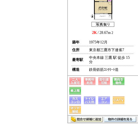
2K
/ 28.67m
2
築年
1975年12月
住所
東京都三鷹市下連雀7
中央本線 三鷹 駅 徒歩 15
最寄駅
分
構造
鉄骨鉄筋ｺﾝｸﾘｰﾄ造