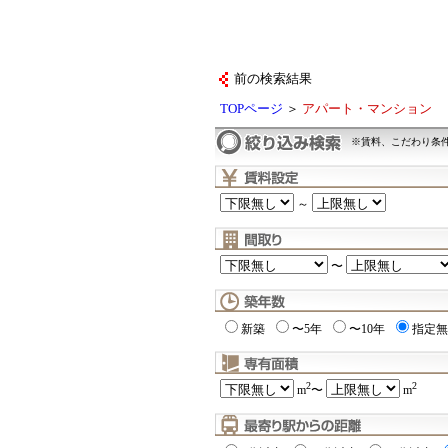
前の検索結果
TOPページ
＞
アパート・マンション
※賃料、こだわり条
～
〜
新築
〜5年
〜10年
指定無
2
2
m
〜
m