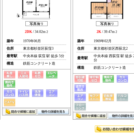
2DK
/ 34.02m
2K
/ 39.47m
2
2
築年
1970年06月
築年
1969年02月
住所
東京都杉並区荻窪3
住所
東京都杉並区西荻北2
最寄駅
中央本線 荻窪 駅 徒歩 5分
中央本線 西荻窪 駅 徒歩 
最寄駅
分
構造
鉄筋コンクリート造
構造
鉄筋コンクリート造