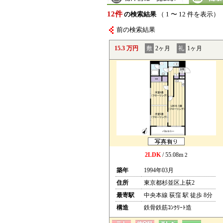
12件
の検索結果
（ 1 〜 12 件を表示）
前の検索結果
15.3 万円
敷
2ヶ月
礼
1ヶ月
2LDK
/ 55.08m
2
築年
1994年03月
住所
東京都杉並区上荻2
最寄駅
中央本線 荻窪 駅 徒歩 8分
構造
鉄骨鉄筋ｺﾝｸﾘｰﾄ造