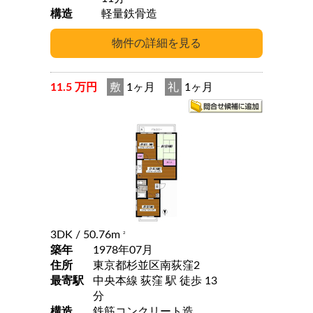
構造
軽量鉄骨造
11.5 万円
敷
1ヶ月
礼
1ヶ月
3DK
/ 50.76m
2
築年
1978年07月
住所
東京都杉並区南荻窪2
最寄駅
中央本線 荻窪 駅 徒歩 13
分
構造
鉄筋コンクリート造