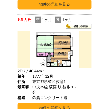
9.5 万円
敷
1ヶ月
礼
1ヶ月
2DK
/ 40.44m
2
築年
1977年12月
住所
東京都杉並区荻窪1
最寄駅
中央本線 荻窪 駅 徒歩 15
分
構造
鉄筋コンクリート造