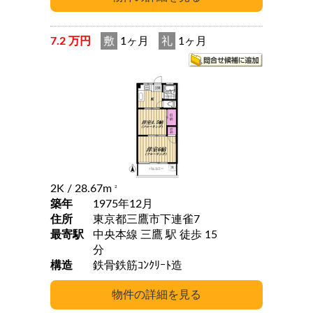
7.2 万円
敷
1ヶ月
礼
1ヶ月
2K
/ 28.67m
2
築年
1975年12月
住所
東京都三鷹市下連雀7
最寄駅
中央本線 三鷹 駅 徒歩 15
分
構造
鉄骨鉄筋ｺﾝｸﾘｰﾄ造