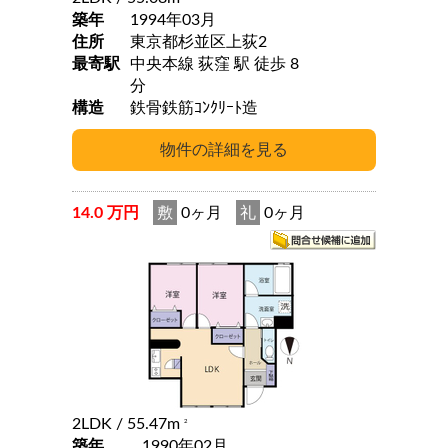
築年
1994年03月
住所
東京都杉並区上荻2
最寄駅
中央本線 荻窪 駅 徒歩 8
分
構造
鉄骨鉄筋ｺﾝｸﾘｰﾄ造
14.0 万円
敷
0ヶ月
礼
0ヶ月
2LDK
/ 55.47m
2
築年
1990年02月