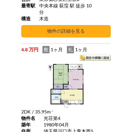
最寄駅
中央本線 荻窪 駅 徒歩 10
分
構造
木造
4.8 万円
敷
1ヶ月
礼
1ヶ月
2DK
/ 35.95m
2
物件名
光荘第4
築年
1980年04月
住所
埼玉県川口市上青木西5