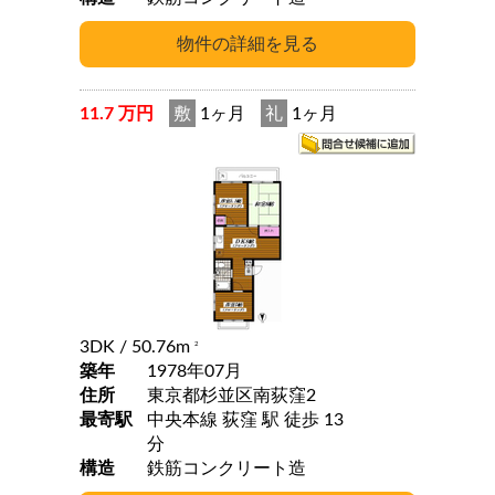
11.7 万円
敷
1ヶ月
礼
1ヶ月
3DK
/ 50.76m
2
築年
1978年07月
住所
東京都杉並区南荻窪2
最寄駅
中央本線 荻窪 駅 徒歩 13
分
構造
鉄筋コンクリート造