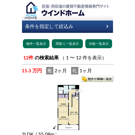
12件
の検索結果
（ 1 〜 12 件を表示）
15.3 万円
敷
2ヶ月
礼
1ヶ月
2LDK
/ 55.08m
2