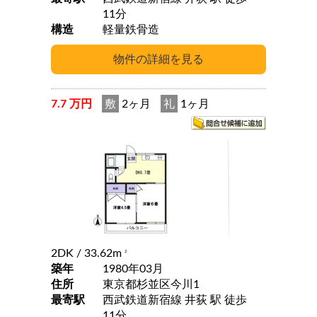
11分
構造
軽量鉄骨造
7.7 万円
敷
2ヶ月
礼
1ヶ月
2DK
/ 33.62m
2
築年
1980年03月
住所
東京都杉並区今川1
最寄駅
西武鉄道新宿線 井荻 駅 徒歩
11分