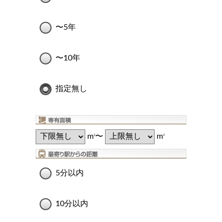
〜5年
〜10年
指定無し
m
〜
m
2
2
5分以内
10分以内