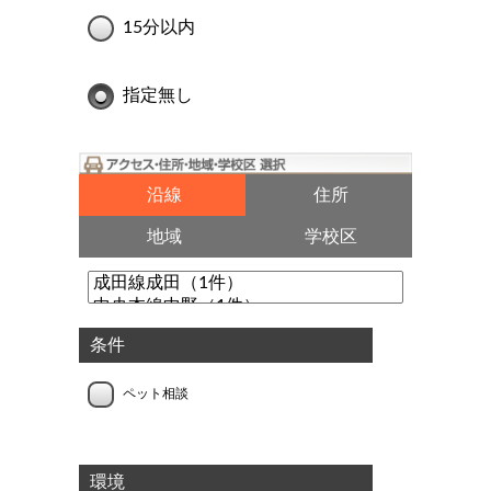
15分以内
指定無し
沿線
住所
地域
学校区
条件
ペット相談
環境