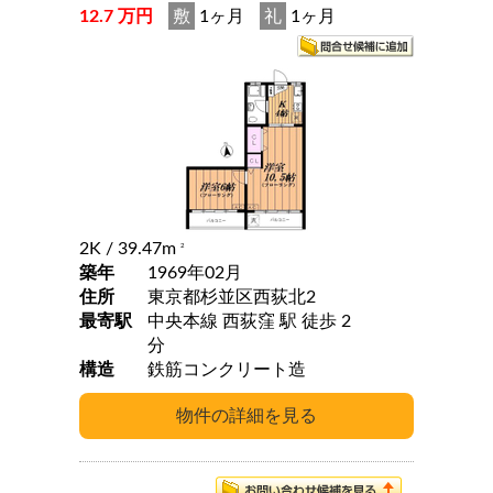
12.7 万円
敷
1ヶ月
礼
1ヶ月
2K
/ 39.47m
2
築年
1969年02月
住所
東京都杉並区西荻北2
最寄駅
中央本線 西荻窪 駅 徒歩 2
分
構造
鉄筋コンクリート造