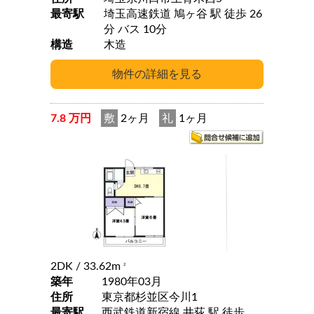
最寄駅
埼玉高速鉄道 鳩ヶ谷 駅 徒歩 26
分 バス 10分
構造
木造
7.8 万円
敷
2ヶ月
礼
1ヶ月
2DK
/ 33.62m
2
築年
1980年03月
住所
東京都杉並区今川1
最寄駅
西武鉄道新宿線 井荻 駅 徒歩