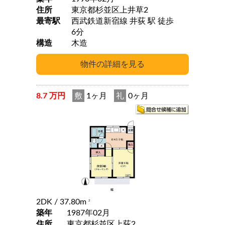
住所
東京都杉並区上井草2
最寄駅
西武鉄道新宿線 井荻 駅 徒歩
6分
構造
木造
8.7 万円
敷
1ヶ月
礼
0ヶ月
2DK
/ 37.80m
2
築年
1987年02月
住所
東京都杉並区上荻2