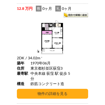
12.8 万円
敷
0ヶ月
礼
0ヶ月
2DK
/ 34.02m
2
築年
1970年06月
住所
東京都杉並区荻窪3
最寄駅
中央本線 荻窪 駅 徒歩 5
分
構造
鉄筋コンクリート造