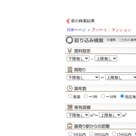
前の検索結果
TOPページ
＞
アパート・マンション
※賃料、こだわり条
～
〜
新築
〜5年
〜10年
指定無
2
2
m
〜
m
5分以内
10分以内
15分以内