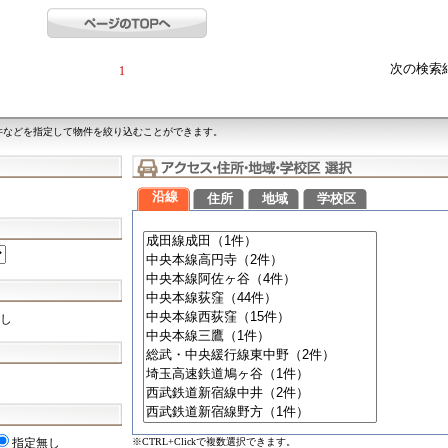
次の検索
1
件などを指定して物件を絞り込むことができます。
沿線
住所
地域
学校区
し
※CTRL+Clickで複数選択できます。
指定無し