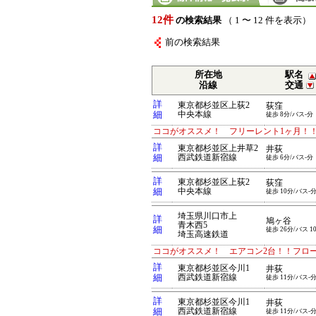
12件
の検索結果
（ 1 〜 12 件を表示）
前の検索結果
所在地
駅名
沿線
交通
詳
東京都杉並区上荻2
荻窪
細
中央本線
徒歩 8分/バス-分
ココがオススメ！ フリーレント1ヶ月！
詳
東京都杉並区上井草2
井荻
細
西武鉄道新宿線
徒歩 6分/バス-分
詳
東京都杉並区上荻2
荻窪
細
中央本線
徒歩 10分/バス-
埼玉県川口市上
詳
鳩ヶ谷
青木西5
細
徒歩 26分/バス 1
埼玉高速鉄道
ココがオススメ！ エアコン2台！！フロ
詳
東京都杉並区今川1
井荻
細
西武鉄道新宿線
徒歩 11分/バス-
詳
東京都杉並区今川1
井荻
細
西武鉄道新宿線
徒歩 11分/バス-