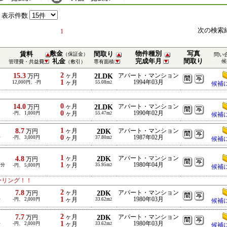
表示件数
次の検索
1
敷金
物件種別
写真
賃料
間取り
（保証金）
問い
礼金
完成年月
間取り
候
管理費・共益費
（敷引）
専有面積
2
15.3
ヶ月
2LDK
アパート・マンション
万円
1
1994年03月
12,000円、-円
ヶ月
55.08m
2
候補
！
0
14.0
ヶ月
2LDK
アパート・マンション
万円
0
1990年02月
-円、 1,000円
ヶ月
55.47m
2
候補
1
8.7
ヶ月
2DK
アパート・マンション
万円
0
1987年02月
分
-円、 3,000円
ヶ月
37.80m
2
候補
1
4.8
ヶ月
2DK
アパート・マンション
万円
1
1980年04月
0分
ヶ月
35.95m
-円、 5,000円
2
候補
ーリング！！
2
7.8
ヶ月
2DK
アパート・マンション
万円
1
1980年03月
分
-円、 2,000円
ヶ月
33.62m
2
候補
2
7.7
ヶ月
2DK
アパート・マンション
万円
1
1980年03月
分
-円、 2,000円
ヶ月
33.62m
2
候補