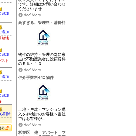
です。詳細はお問い合わせ
くださいませ...
に追加
高すぎる。管理料・清掃料
に追加
場敷地
に追加
物件の維持・管理の為に家
主は不動産業者に総額賃料
バスト
の５％～１０...
に追加
仲介手数料ゼロ物件
に追加
好
土地・戸建・マンション購
ら削除
入を御検討のお客様へ当社
ではお客様が...
杉並区 他 アパート マ