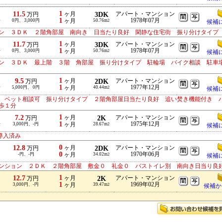
1
11.5
ヶ月
3DK
アパート・マンション
万円
1
1978年07月
分
0円、 3,000円
ヶ月
50.76m
2
候補
ン ３ＤＫ ２階角部屋 南向き 日当たり良好 閑静な住宅街 振り分けタイプ
1
11.7
ヶ月
3DK
アパート・マンション
万円
1
1978年07月
分
0円、 3,000円
ヶ月
50.76m
2
候補
ン ３ＤＫ 最上階 ３階 角部屋 振り分けタイプ 駐輪場 バイク相談 駐車
1
9.5
ヶ月
2DK
アパート・マンション
万円
1
1977年12月
分
5,000円、 0円
ヶ月
40.44m
2
候補
 ペット相談可 振り分けタイプ ２階角部屋日当たり良好 追い焚き機能付き 
徒歩１分
1
7.2
ヶ月
2K
アパート・マンション
万円
1
1975年12月
分
3,000円、-円
ヶ月
28.67m
2
候補
導入済み
0
12.8
ヶ月
2DK
アパート・マンション
万円
0
1970年06月
-円、-円
ヶ月
34.02m
2
候補
ンション ２ＤＫ ２階角部屋 敷金０ 礼金０ バストイレ別 南向き日当り良
1
12.7
ヶ月
2K
アパート・マンション
万円
1
1969年02月
3,000円、-円
ヶ月
39.47m
2
候補か