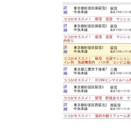
詳
東京都杉並区南荻窪2
荻窪
細
中央本線
徒歩 13分/バス-
ココがオススメ！ 荻窪 賃貸 マンショ
詳
東京都杉並区南荻窪2
荻窪
細
中央本線
徒歩 13分/バス-
ココがオススメ！ 荻窪 賃貸 マンショ
内有り
詳
東京都杉並区荻窪1
荻窪
細
中央本線
徒歩 15分/バス-
ココがオススメ！ 荻窪 分譲マンション
イレ別 洗濯機室内 バス停、コンビニ
詳
東京都三鷹市下連雀7
三鷹
細
中央本線
徒歩 15分/バス-
ココがオススメ！ JCOMインマイルーム
詳
東京都杉並区荻窪3
荻窪
細
中央本線
徒歩 5分/バス-分
ココがオススメ！ 荻窪 駅徒歩５分 マ
詳
東京都杉並区西荻北2
西荻窪
細
中央本線
徒歩 2分/バス-分
ココがオススメ！ 室内大幅リフォーム済