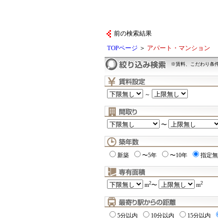
前の検索結果
TOPページ
＞
アパート・マンション
※賃料、こだわり条
～
〜
新築
〜5年
〜10年
指定無
2
2
m
〜
m
5分以内
10分以内
15分以内