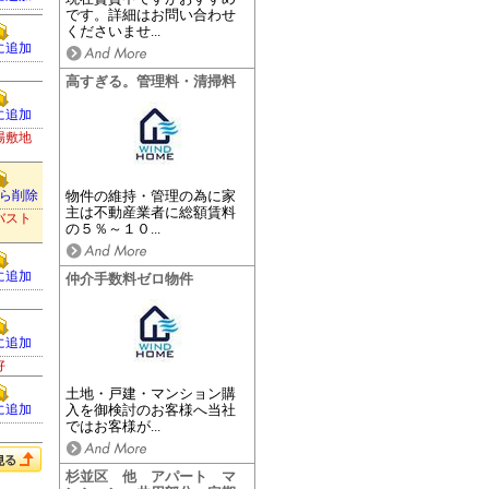
です。詳細はお問い合わせ
くださいませ...
に追加
高すぎる。管理料・清掃料
に追加
場敷地
ら削除
物件の維持・管理の為に家
主は不動産業者に総額賃料
バスト
の５％～１０...
に追加
仲介手数料ゼロ物件
に追加
好
土地・戸建・マンション購
に追加
入を御検討のお客様へ当社
ではお客様が...
杉並区 他 アパート マ