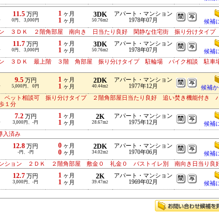
1
11.5
ヶ月
3DK
アパート・マンション
万円
1
1978年07月
分
0円、 3,000円
ヶ月
50.76m
2
候補
ン ３ＤＫ ２階角部屋 南向き 日当たり良好 閑静な住宅街 振り分けタイプ
1
11.7
ヶ月
3DK
アパート・マンション
万円
1
1978年07月
分
0円、 3,000円
ヶ月
50.76m
2
候補
ン ３ＤＫ 最上階 ３階 角部屋 振り分けタイプ 駐輪場 バイク相談 駐車
1
9.5
ヶ月
2DK
アパート・マンション
万円
1
1977年12月
分
5,000円、 0円
ヶ月
40.44m
2
候補か
 ペット相談可 振り分けタイプ ２階角部屋日当たり良好 追い焚き機能付き 
徒歩１分
1
7.2
ヶ月
2K
アパート・マンション
万円
1
1975年12月
分
3,000円、-円
ヶ月
28.67m
2
候補
導入済み
0
12.8
ヶ月
2DK
アパート・マンション
万円
0
1970年06月
-円、-円
ヶ月
34.02m
2
候補
ンション ２ＤＫ ２階角部屋 敷金０ 礼金０ バストイレ別 南向き日当り良
1
12.7
ヶ月
2K
アパート・マンション
万円
1
1969年02月
3,000円、-円
ヶ月
39.47m
2
候補