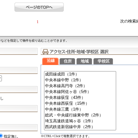
次の検索
1
件などを指定して物件を絞り込むことができます。
沿線
住所
地域
学校区
し
※CTRL+Clickで複数選択できます。
指定無し