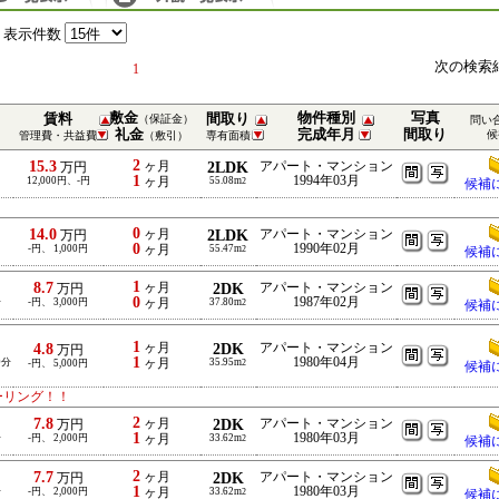
表示件数
次の検索
1
敷金
物件種別
写真
賃料
間取り
（保証金）
問い
礼金
完成年月
間取り
候
管理費・共益費
（敷引）
専有面積
2
15.3
ヶ月
2LDK
アパート・マンション
万円
1
1994年03月
12,000円、-円
ヶ月
55.08m
2
候補
！
0
14.0
ヶ月
2LDK
アパート・マンション
万円
0
1990年02月
-円、 1,000円
ヶ月
55.47m
2
候補
1
8.7
ヶ月
2DK
アパート・マンション
万円
0
1987年02月
分
-円、 3,000円
ヶ月
37.80m
2
候補
1
4.8
ヶ月
2DK
アパート・マンション
万円
1
1980年04月
0分
ヶ月
35.95m
-円、 5,000円
2
候補
ーリング！！
2
7.8
ヶ月
2DK
アパート・マンション
万円
1
1980年03月
分
-円、 2,000円
ヶ月
33.62m
2
候補
2
7.7
ヶ月
2DK
アパート・マンション
万円
1
1980年03月
分
-円、 2,000円
ヶ月
33.62m
2
候補