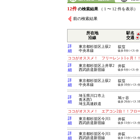
12件
の検索結果
（ 1 〜 12 件を表示）
前の検索結果
所在地
駅名
沿線
交通
詳
東京都杉並区上荻2
荻窪
細
中央本線
徒歩 8分/バス-分
ココがオススメ！ フリーレント1ヶ月！
詳
東京都杉並区上井草2
井荻
細
西武鉄道新宿線
徒歩 6分/バス-分
詳
東京都杉並区上荻2
荻窪
細
中央本線
徒歩 10分/バス-
埼玉県川口市上
詳
鳩ヶ谷
青木西5
細
徒歩 26分/バス 1
埼玉高速鉄道
ココがオススメ！ エアコン2台！！フロ
詳
東京都杉並区今川1
井荻
細
西武鉄道新宿線
徒歩 11分/バス-
詳
東京都杉並区今川1
井荻
細
西武鉄道新宿線
徒歩 11分/バス-