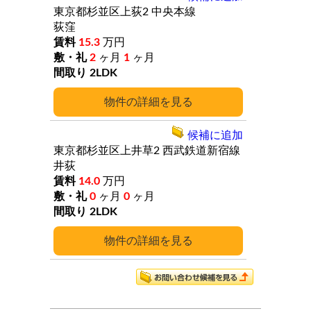
東京都杉並区上荻2
中央本線
荻窪
15.3
万円
2
ヶ月
1
ヶ月
2LDK
詳細
候補に追加
東京都杉並区上井草2
西武鉄道新宿線
井荻
14.0
万円
0
ヶ月
0
ヶ月
2LDK
詳細