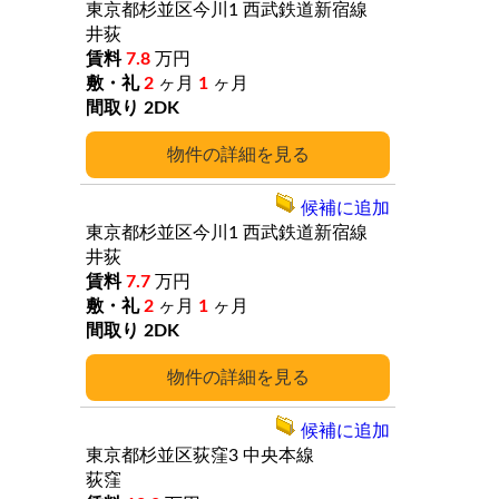
東京都杉並区今川1
西武鉄道新宿線
井荻
7.8
万円
2
ヶ月
1
ヶ月
2DK
詳細
候補に追加
東京都杉並区今川1
西武鉄道新宿線
井荻
7.7
万円
2
ヶ月
1
ヶ月
2DK
詳細
候補に追加
東京都杉並区荻窪3
中央本線
荻窪