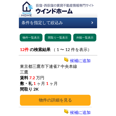
12件
の検索結果
（ 1 〜 12 件を表示）
候補に追加
東京都三鷹市下連雀7
中央本線
三鷹
7.2
万円
1
ヶ月
1
ヶ月
2K
詳細
候補に追加