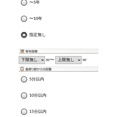
〜5年
〜10年
指定無し
m
〜
m
2
2
5分以内
10分以内
15分以内