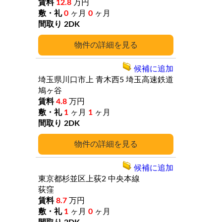
12.8
万円
0
ヶ月
0
ヶ月
2DK
詳細
候補に追加
埼玉県川口市上
青木西5
埼玉高速鉄道
鳩ヶ谷
4.8
万円
1
ヶ月
1
ヶ月
2DK
詳細
候補に追加
東京都杉並区上荻2
中央本線
荻窪
8.7
万円
1
ヶ月
0
ヶ月