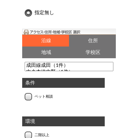
指定無し
沿線
住所
地域
学校区
条件
ペット相談
環境
二階以上