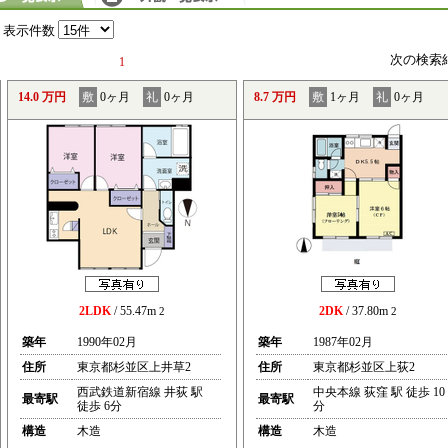
表示件数
次の検索
1
14.0 万円
敷
0ヶ月
礼
0ヶ月
8.7 万円
敷
1ヶ月
礼
0ヶ月
2LDK
/ 55.47m
2DK
/ 37.80m
2
2
築年
1990年02月
築年
1987年02月
住所
東京都杉並区上井草2
住所
東京都杉並区上荻2
西武鉄道新宿線 井荻 駅
中央本線 荻窪 駅 徒歩 10
最寄駅
最寄駅
徒歩 6分
分
構造
木造
構造
木造