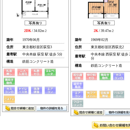
2DK
/ 34.02m
2K
/ 39.47m
2
2
築年
1970年06月
築年
1969年02月
住所
東京都杉並区荻窪3
住所
東京都杉並区西荻北2
最寄駅
中央本線 荻窪 駅 徒歩 5分
中央本線 西荻窪 駅 徒歩 
最寄駅
分
構造
鉄筋コンクリート造
構造
鉄筋コンクリート造