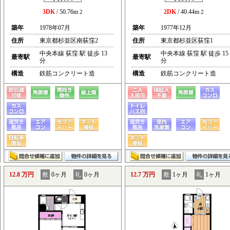
3DK
/ 50.76m
2DK
/ 40.44m
2
2
築年
1978年07月
築年
1977年12月
住所
東京都杉並区南荻窪2
住所
東京都杉並区荻窪1
中央本線 荻窪 駅 徒歩 13
中央本線 荻窪 駅 徒歩 15
最寄駅
最寄駅
分
分
構造
鉄筋コンクリート造
構造
鉄筋コンクリート造
12.8 万円
敷
0ヶ月
礼
0ヶ月
12.7 万円
敷
1ヶ月
礼
1ヶ月