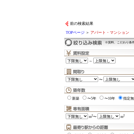
前の検索結果
TOPページ
＞
アパート・マンション
※賃料、こだわり条
～
〜
新築
〜5年
〜10年
指定無
2
2
m
〜
m