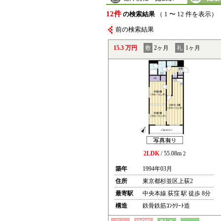
12件
の検索結果
（ 1 〜 12 件を表示）
前の検索結果
15.3 万円
敷
2ヶ月
礼
1ヶ月
2LDK
/ 55.08m
2
築年
1994年03月
住所
東京都杉並区上荻2
最寄駅
中央本線 荻窪 駅 徒歩 8分
構造
鉄骨鉄筋ｺﾝｸﾘｰﾄ造