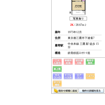
2K
/ 28.67m
2
築年
1975年12月
住所
東京都三鷹市下連雀7
中央本線 三鷹 駅 徒歩 15
最寄駅
分
構造
鉄骨鉄筋ｺﾝｸﾘｰﾄ造