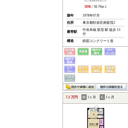
3DK
/ 50.76m
2
築年
1978年07月
住所
東京都杉並区南荻窪2
中央本線 荻窪 駅 徒歩 13
最寄駅
分
構造
鉄筋コンクリート造
7.2 万円
敷
1ヶ月
礼
1ヶ月