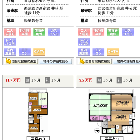
住所
東京都杉並区今川1
住所
東京都杉並区今川1
西武鉄道新宿線 井荻 駅
西武鉄道新宿線 井荻 駅
最寄駅
最寄駅
徒歩 11分
徒歩 11分
構造
軽量鉄骨造
構造
軽量鉄骨造
11.7 万円
敷
1ヶ月
礼
1ヶ月
9.5 万円
敷
1ヶ月
礼
1ヶ月