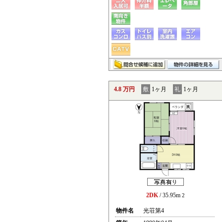
4.8 万円
敷
1ヶ月
礼
1ヶ月
2DK
/ 35.95m
2
物件名
光荘第4