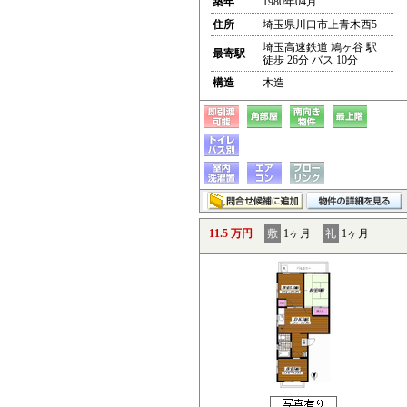
築年
1980年04月
住所
埼玉県川口市上青木西5
埼玉高速鉄道 鳩ヶ谷 駅
最寄駅
徒歩 26分 バス 10分
構造
木造
11.5 万円
敷
1ヶ月
礼
1ヶ月