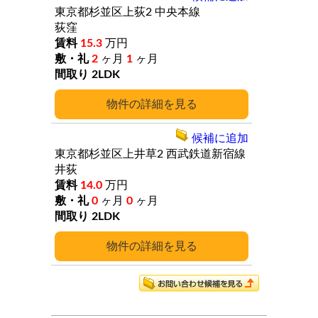
東京都杉並区上荻2
中央本線
荻窪
15.3
万円
2
ヶ月
1
ヶ月
2LDK
詳細
候補に追加
東京都杉並区上井草2
西武鉄道新宿線
井荻
14.0
万円
0
ヶ月
0
ヶ月
2LDK
詳細