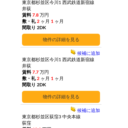
東京都杉並区今川1
西武鉄道新宿線
井荻
7.8
万円
2
ヶ月
1
ヶ月
2DK
詳細
候補に追加
東京都杉並区今川1
西武鉄道新宿線
井荻
7.7
万円
2
ヶ月
1
ヶ月
2DK
詳細
候補に追加
東京都杉並区荻窪3
中央本線
荻窪