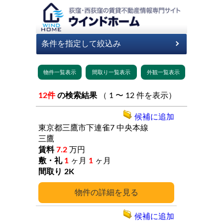
12件
の検索結果
（ 1 〜 12 件を表示）
候補に追加
東京都三鷹市下連雀7
中央本線
三鷹
7.2
万円
1
ヶ月
1
ヶ月
2K
詳細
候補に追加