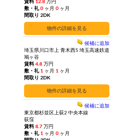
12.8
万円
0
ヶ月
0
ヶ月
2DK
詳細
候補に追加
埼玉県川口市上
青木西5
埼玉高速鉄道
鳩ヶ谷
4.8
万円
1
ヶ月
1
ヶ月
2DK
詳細
候補に追加
東京都杉並区上荻2
中央本線
荻窪
8.7
万円
1
ヶ月
0
ヶ月