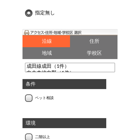
指定無し
沿線
住所
地域
学校区
条件
ペット相談
環境
二階以上