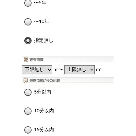
〜5年
〜10年
指定無し
m
〜
m
2
2
5分以内
10分以内
15分以内