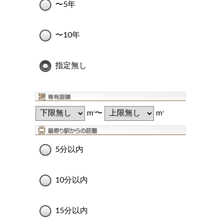
〜5年
〜10年
指定無し
m
〜
m
2
2
5分以内
10分以内
15分以内