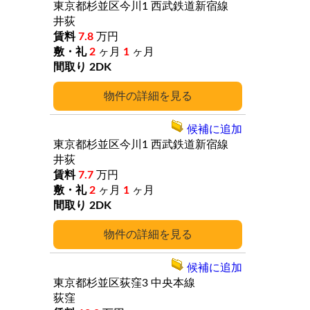
東京都杉並区今川1
西武鉄道新宿線
井荻
7.8
万円
2
ヶ月
1
ヶ月
2DK
詳細
候補に追加
東京都杉並区今川1
西武鉄道新宿線
井荻
7.7
万円
2
ヶ月
1
ヶ月
2DK
詳細
候補に追加
東京都杉並区荻窪3
中央本線
荻窪