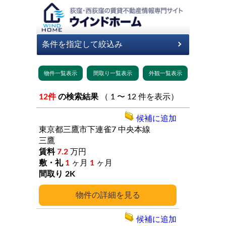
12件
の検索結果
（ 1 〜 12 件を表示）
候補に追加
東京都三鷹市下連雀7
中央本線
三鷹
7.2
万円
1
ヶ月
1
ヶ月
2K
詳細
候補に追加