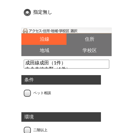
指定無し
沿線
住所
地域
学校区
条件
ペット相談
環境
二階以上