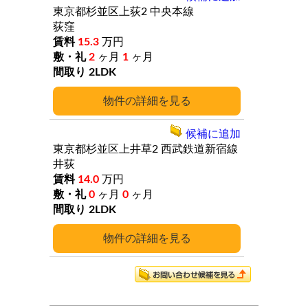
東京都杉並区上荻2
中央本線
荻窪
15.3
万円
2
ヶ月
1
ヶ月
2LDK
詳細
候補に追加
東京都杉並区上井草2
西武鉄道新宿線
井荻
14.0
万円
0
ヶ月
0
ヶ月
2LDK
詳細