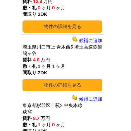
12.8
万円
0
ヶ月
0
ヶ月
2DK
詳細
候補に追加
埼玉県川口市上
青木西5
埼玉高速鉄道
鳩ヶ谷
4.8
万円
1
ヶ月
1
ヶ月
2DK
詳細
候補に追加
東京都杉並区上荻2
中央本線
荻窪
8.7
万円
1
ヶ月
0
ヶ月