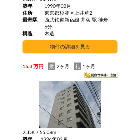
築年
1990年02月
住所
東京都杉並区上井草2
最寄駅
西武鉄道新宿線 井荻 駅 徒歩
6分
構造
木造
15.3 万円
敷
2ヶ月
礼
1ヶ月
2LDK
/ 55.08m
2
築年
1994年03月