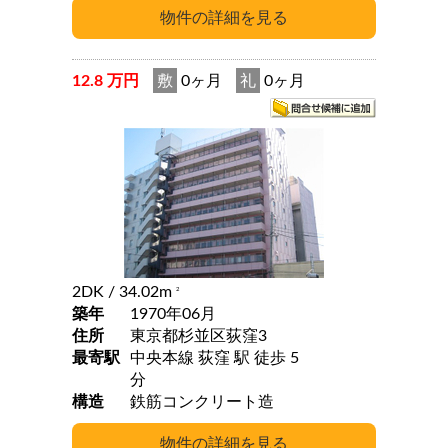
12.8 万円
敷
0ヶ月
礼
0ヶ月
2DK
/ 34.02m
2
築年
1970年06月
住所
東京都杉並区荻窪3
最寄駅
中央本線 荻窪 駅 徒歩 5
分
構造
鉄筋コンクリート造