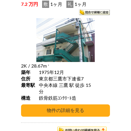
7.2 万円
敷
1ヶ月
礼
1ヶ月
2K
/ 28.67m
2
築年
1975年12月
住所
東京都三鷹市下連雀7
最寄駅
中央本線 三鷹 駅 徒歩 15
分
構造
鉄骨鉄筋ｺﾝｸﾘｰﾄ造