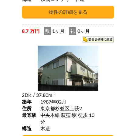
8.7 万円
敷
1ヶ月
礼
0ヶ月
2DK
/ 37.80m
2
築年
1987年02月
住所
東京都杉並区上荻2
最寄駅
中央本線 荻窪 駅 徒歩 10
分
構造
木造