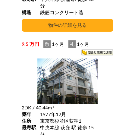
分
構造
鉄筋コンクリート造
9.5 万円
敷
1ヶ月
礼
1ヶ月
2DK
/ 40.44m
2
築年
1977年12月
住所
東京都杉並区荻窪1
最寄駅
中央本線 荻窪 駅 徒歩 15
分