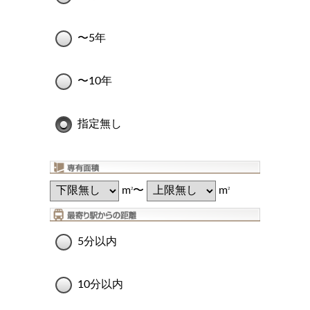
〜5年
〜10年
指定無し
m
〜
m
2
2
5分以内
10分以内