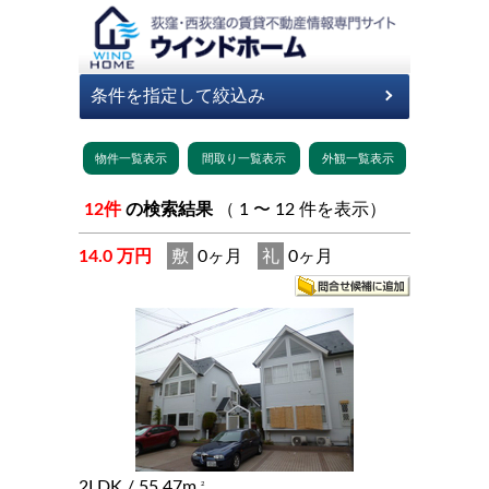
12件
の検索結果
（ 1 〜 12 件を表示）
14.0 万円
敷
0ヶ月
礼
0ヶ月
2LDK
/ 55.47m
2