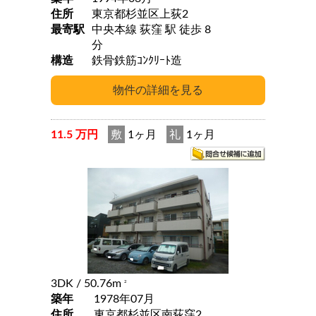
住所
東京都杉並区上荻2
最寄駅
中央本線 荻窪 駅 徒歩 8
分
構造
鉄骨鉄筋ｺﾝｸﾘｰﾄ造
11.5 万円
敷
1ヶ月
礼
1ヶ月
3DK
/ 50.76m
2
築年
1978年07月
住所
東京都杉並区南荻窪2