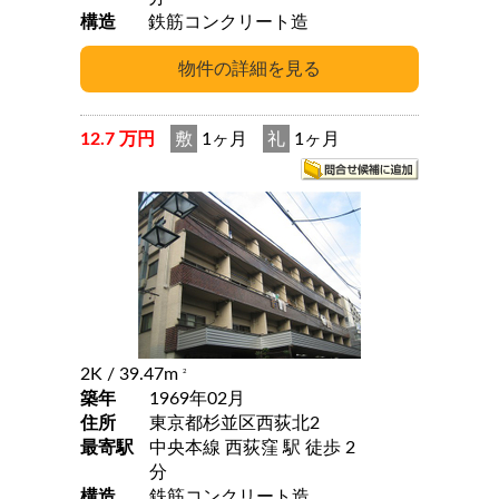
構造
鉄筋コンクリート造
12.7 万円
敷
1ヶ月
礼
1ヶ月
2K
/ 39.47m
2
築年
1969年02月
住所
東京都杉並区西荻北2
最寄駅
中央本線 西荻窪 駅 徒歩 2
分
構造
鉄筋コンクリート造