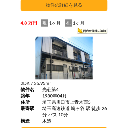
4.8 万円
敷
1ヶ月
礼
1ヶ月
2DK
/ 35.95m
2
物件名
光荘第4
築年
1980年04月
住所
埼玉県川口市上青木西5
最寄駅
埼玉高速鉄道 鳩ヶ谷 駅 徒歩 26
分 バス 10分
構造
木造