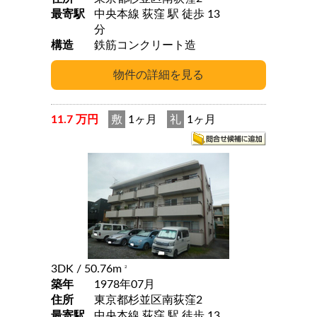
最寄駅
中央本線 荻窪 駅 徒歩 13
分
構造
鉄筋コンクリート造
11.7 万円
敷
1ヶ月
礼
1ヶ月
3DK
/ 50.76m
2
築年
1978年07月
住所
東京都杉並区南荻窪2
最寄駅
中央本線 荻窪 駅 徒歩 13