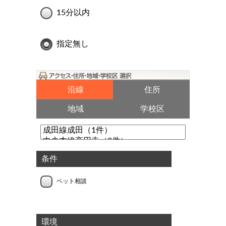
15分以内
指定無し
沿線
住所
地域
学校区
条件
ペット相談
環境