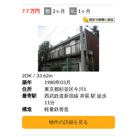
7.7 万円
敷
2ヶ月
礼
1ヶ月
2DK
/ 33.62m
2
築年
1980年03月
住所
東京都杉並区今川1
最寄駅
西武鉄道新宿線 井荻 駅 徒歩
11分
構造
軽量鉄骨造