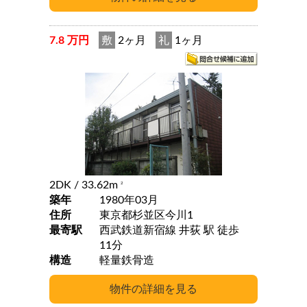
7.8 万円
敷
2ヶ月
礼
1ヶ月
2DK
/ 33.62m
2
築年
1980年03月
住所
東京都杉並区今川1
最寄駅
西武鉄道新宿線 井荻 駅 徒歩
11分
構造
軽量鉄骨造