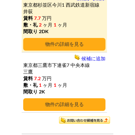
東京都杉並区今川1
西武鉄道新宿線
井荻
7.7
万円
2
ヶ月
1
ヶ月
2DK
詳細
候補に追加
東京都三鷹市下連雀7
中央本線
三鷹
7.2
万円
1
ヶ月
1
ヶ月
2K
詳細