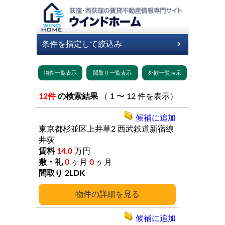
12件
の検索結果
（ 1 〜 12 件を表示）
候補に追加
東京都杉並区上井草2
西武鉄道新宿線
井荻
14.0
万円
0
ヶ月
0
ヶ月
2LDK
詳細
候補に追加