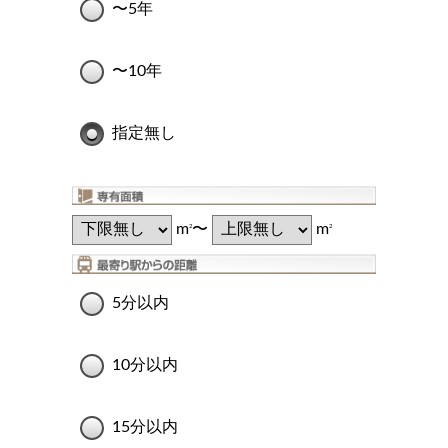
〜5年
〜10年
指定無し
m
〜
m
2
2
5分以内
10分以内
15分以内