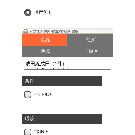
指定無し
沿線
住所
地域
学校区
条件
ペット相談
環境
二階以上