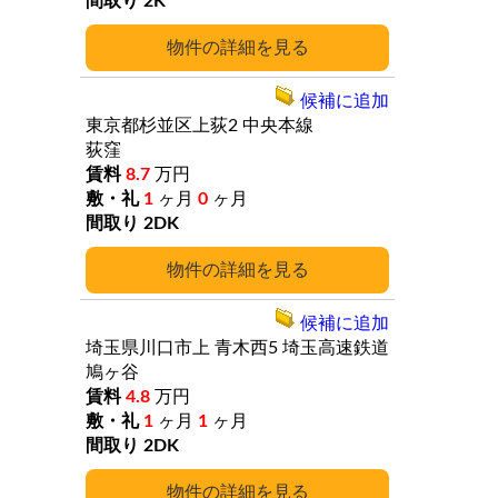
2K
詳細
候補に追加
東京都杉並区上荻2
中央本線
荻窪
8.7
万円
1
ヶ月
0
ヶ月
2DK
詳細
候補に追加
埼玉県川口市上
青木西5
埼玉高速鉄道
鳩ヶ谷
4.8
万円
1
ヶ月
1
ヶ月
2DK
詳細