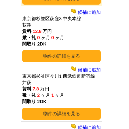
候補に追加
東京都杉並区荻窪3
中央本線
荻窪
12.8
万円
0
ヶ月
0
ヶ月
2DK
詳細
候補に追加
東京都杉並区今川1
西武鉄道新宿線
井荻
7.8
万円
2
ヶ月
1
ヶ月
2DK
詳細
候補に追加