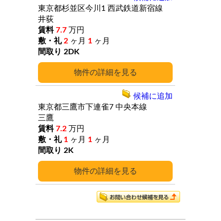
東京都杉並区今川1
西武鉄道新宿線
井荻
7.7
万円
2
ヶ月
1
ヶ月
2DK
詳細
候補に追加
東京都三鷹市下連雀7
中央本線
三鷹
7.2
万円
1
ヶ月
1
ヶ月
2K
詳細