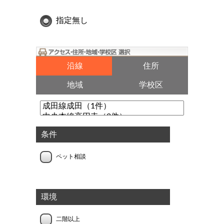
指定無し
沿線
住所
地域
学校区
条件
ペット相談
環境
二階以上