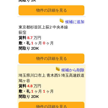
2K
詳細
候補に追加
東京都杉並区上荻2
中央本線
荻窪
8.7
万円
1
ヶ月
0
ヶ月
2DK
詳細
候補から削除
埼玉県川口市上
青木西5
埼玉高速鉄道
鳩ヶ谷
4.8
万円
1
ヶ月
1
ヶ月
2DK
詳細