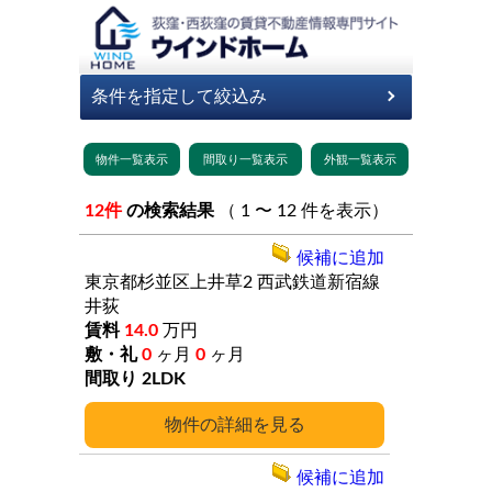
12件
の検索結果
（ 1 〜 12 件を表示）
候補に追加
東京都杉並区上井草2
西武鉄道新宿線
井荻
14.0
万円
0
ヶ月
0
ヶ月
2LDK
詳細
候補に追加