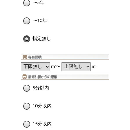
〜5年
〜10年
指定無し
m
〜
m
2
2
5分以内
10分以内
15分以内