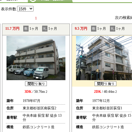
表示件数
次の検索
1
11.7 万円
敷
1ヶ月
礼
1ヶ月
9.5 万円
敷
1ヶ月
礼
1ヶ月
3DK
/ 50.76m
2DK
/ 40.44m
2
2
築年
1978年07月
築年
1977年12月
住所
東京都杉並区南荻窪2
住所
東京都杉並区荻窪1
中央本線 荻窪 駅 徒歩 13
中央本線 荻窪 駅 徒歩 15
最寄駅
最寄駅
分
分
構造
鉄筋コンクリート造
構造
鉄筋コンクリート造