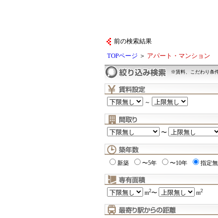
前の検索結果
TOPページ
＞
アパート・マンション
※賃料、こだわり条
～
〜
新築
〜5年
〜10年
指定無
2
2
m
〜
m