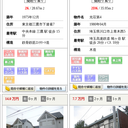
2K
/ 28.67m
2DK
/ 35.95m
2
2
築年
1975年12月
物件名
光荘第4
住所
東京都三鷹市下連雀7
築年
1980年04月
中央本線 三鷹 駅 徒歩 15
住所
埼玉県川口市上青木西5
最寄駅
分
埼玉高速鉄道 鳩ヶ谷 駅
最寄駅
構造
鉄骨鉄筋ｺﾝｸﾘｰﾄ造
徒歩 26分 バス 10分
構造
木造
14.0 万円
敷
0ヶ月
礼
0ヶ月
7.7 万円
敷
2ヶ月
礼
1ヶ月