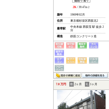
2K
/ 39.47m
2
築年
1969年02月
住所
東京都杉並区西荻北2
中央本線 西荻窪 駅 徒歩 2
最寄駅
分
構造
鉄筋コンクリート造
7.8 万円
敷
2ヶ月
礼
1ヶ月