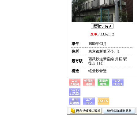
2DK
/ 33.62m
2
築年
1980年03月
住所
東京都杉並区今川1
西武鉄道新宿線 井荻 駅
最寄駅
徒歩 11分
構造
軽量鉄骨造