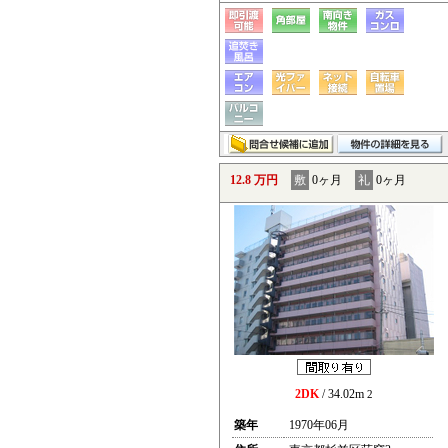
12.8 万円
敷
0ヶ月
礼
0ヶ月
2DK
/ 34.02m
2
築年
1970年06月