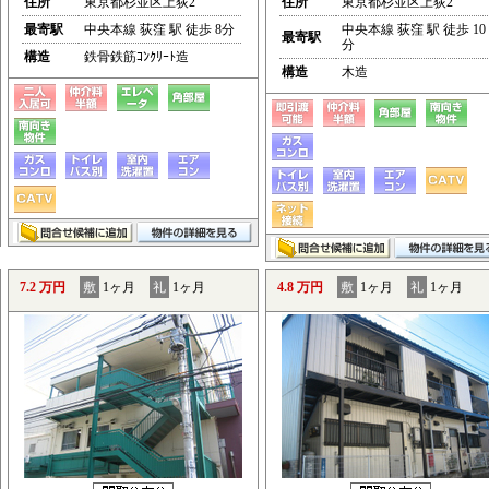
住所
東京都杉並区上荻2
住所
東京都杉並区上荻2
最寄駅
中央本線 荻窪 駅 徒歩 8分
中央本線 荻窪 駅 徒歩 10
最寄駅
分
構造
鉄骨鉄筋ｺﾝｸﾘｰﾄ造
構造
木造
7.2 万円
敷
1ヶ月
礼
1ヶ月
4.8 万円
敷
1ヶ月
礼
1ヶ月