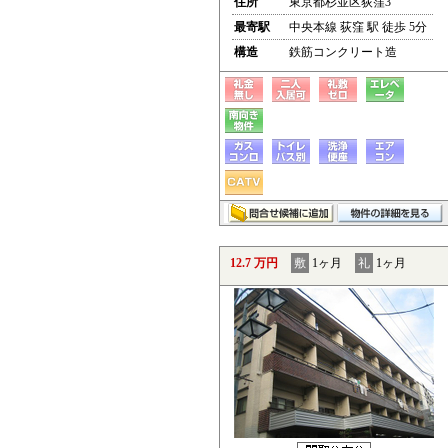
住所
東京都杉並区荻窪3
最寄駅
中央本線 荻窪 駅 徒歩 5分
構造
鉄筋コンクリート造
12.7 万円
敷
1ヶ月
礼
1ヶ月