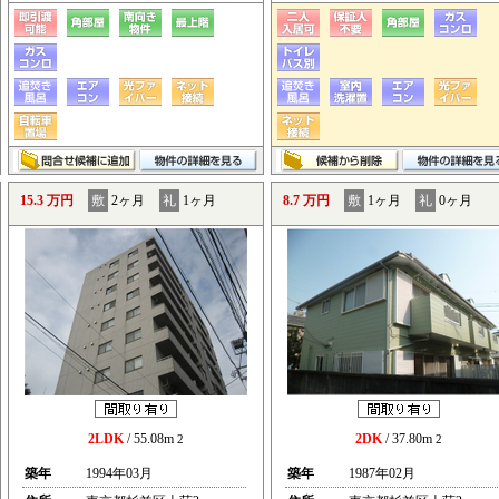
15.3 万円
敷
2ヶ月
礼
1ヶ月
8.7 万円
敷
1ヶ月
礼
0ヶ月
2LDK
/ 55.08m
2DK
/ 37.80m
2
2
築年
1994年03月
築年
1987年02月