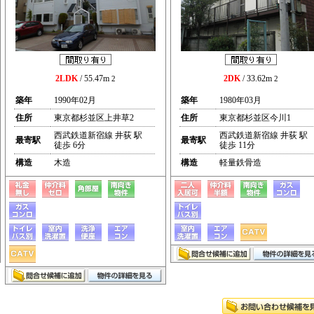
2LDK
/ 55.47m
2DK
/ 33.62m
2
2
築年
1990年02月
築年
1980年03月
住所
東京都杉並区上井草2
住所
東京都杉並区今川1
西武鉄道新宿線 井荻 駅
西武鉄道新宿線 井荻 駅
最寄駅
最寄駅
徒歩 6分
徒歩 11分
構造
木造
構造
軽量鉄骨造