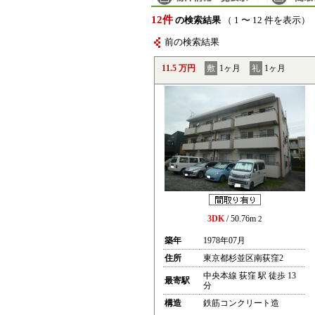
12件
の検索結果
（ 1 〜 12 件を表示）
前の検索結果
11.5 万円
敷
1ヶ月
礼
1ヶ月
3DK
/ 50.76m
2
築年
1978年07月
住所
東京都杉並区南荻窪2
中央本線 荻窪 駅 徒歩 13
最寄駅
分
構造
鉄筋コンクリート造