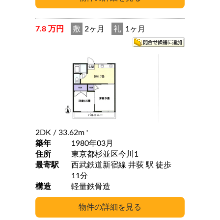
7.8 万円
敷
2ヶ月
礼
1ヶ月
2DK
/ 33.62m
2
築年
1980年03月
住所
東京都杉並区今川1
最寄駅
西武鉄道新宿線 井荻 駅 徒歩
11分
構造
軽量鉄骨造