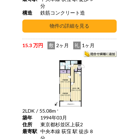
分
構造
鉄筋コンクリート造
15.3 万円
敷
2ヶ月
礼
1ヶ月
2LDK
/ 55.08m
2
築年
1994年03月
住所
東京都杉並区上荻2
最寄駅
中央本線 荻窪 駅 徒歩 8
分