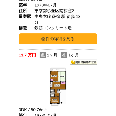
築年
1978年07月
住所
東京都杉並区南荻窪2
最寄駅
中央本線 荻窪 駅 徒歩 13
分
構造
鉄筋コンクリート造
11.7 万円
敷
1ヶ月
礼
1ヶ月
3DK
/ 50.76m
2
築年
1978年07月