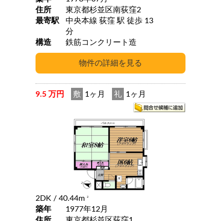
住所
東京都杉並区南荻窪2
最寄駅
中央本線 荻窪 駅 徒歩 13
分
構造
鉄筋コンクリート造
9.5 万円
敷
1ヶ月
礼
1ヶ月
2DK
/ 40.44m
2
築年
1977年12月
住所
東京都杉並区荻窪1