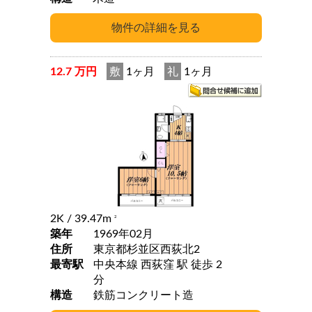
12.7 万円
敷
1ヶ月
礼
1ヶ月
2K
/ 39.47m
2
築年
1969年02月
住所
東京都杉並区西荻北2
最寄駅
中央本線 西荻窪 駅 徒歩 2
分
構造
鉄筋コンクリート造