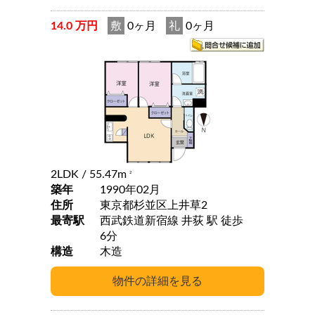
14.0 万円
敷
0ヶ月
礼
0ヶ月
2LDK
/ 55.47m
2
築年
1990年02月
住所
東京都杉並区上井草2
最寄駅
西武鉄道新宿線 井荻 駅 徒歩
6分
構造
木造