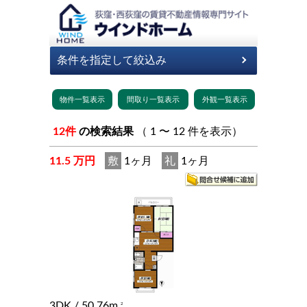
12件
の検索結果
（ 1 〜 12 件を表示）
11.5 万円
敷
1ヶ月
礼
1ヶ月
3DK
/ 50.76m
2