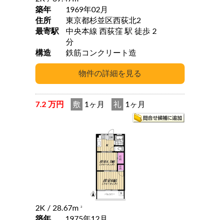
築年
1969年02月
住所
東京都杉並区西荻北2
最寄駅
中央本線 西荻窪 駅 徒歩 2
分
構造
鉄筋コンクリート造
7.2 万円
敷
1ヶ月
礼
1ヶ月
2K
/ 28.67m
2
築年
1975年12月