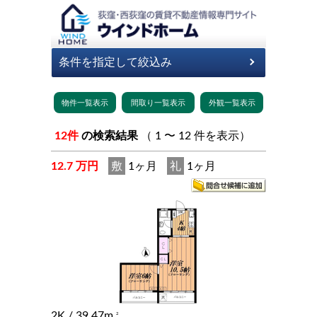
12件
の検索結果
（ 1 〜 12 件を表示）
12.7 万円
敷
1ヶ月
礼
1ヶ月
2K
/ 39.47m
2