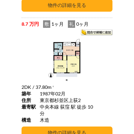
8.7 万円
敷
1ヶ月
礼
0ヶ月
2DK
/ 37.80m
2
築年
1987年02月
住所
東京都杉並区上荻2
最寄駅
中央本線 荻窪 駅 徒歩 10
分
構造
木造