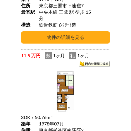
住所
東京都三鷹市下連雀7
最寄駅
中央本線 三鷹 駅 徒歩 15
分
構造
鉄骨鉄筋ｺﾝｸﾘｰﾄ造
11.5 万円
敷
1ヶ月
礼
1ヶ月
3DK
/ 50.76m
2
築年
1978年07月
住所
東京都杉並区南荻窪2