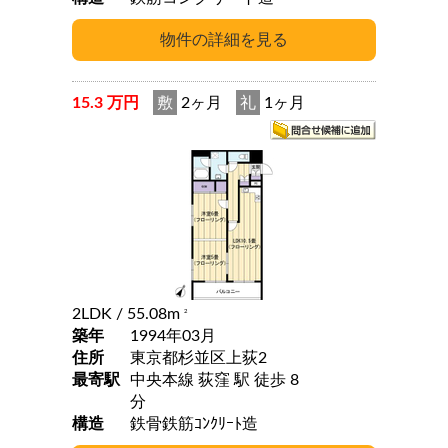
15.3 万円
敷
2ヶ月
礼
1ヶ月
2LDK
/ 55.08m
2
築年
1994年03月
住所
東京都杉並区上荻2
最寄駅
中央本線 荻窪 駅 徒歩 8
分
構造
鉄骨鉄筋ｺﾝｸﾘｰﾄ造