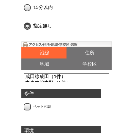
15分以内
指定無し
沿線
住所
地域
学校区
条件
ペット相談
環境