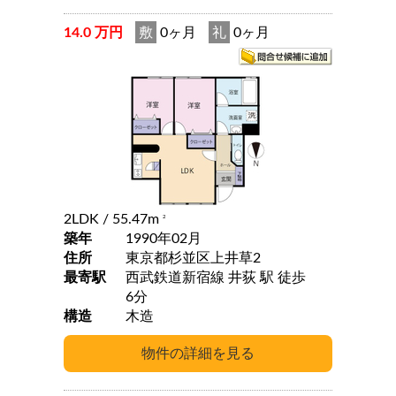
14.0 万円
敷
0ヶ月
礼
0ヶ月
2LDK
/ 55.47m
2
築年
1990年02月
住所
東京都杉並区上井草2
最寄駅
西武鉄道新宿線 井荻 駅 徒歩
6分
構造
木造