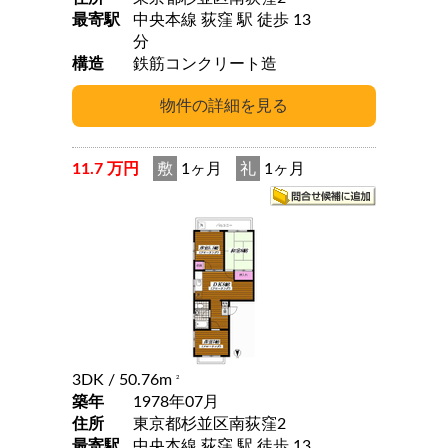
最寄駅
中央本線 荻窪 駅 徒歩 13
分
構造
鉄筋コンクリート造
11.7 万円
敷
1ヶ月
礼
1ヶ月
3DK
/ 50.76m
2
築年
1978年07月
住所
東京都杉並区南荻窪2
最寄駅
中央本線 荻窪 駅 徒歩 13