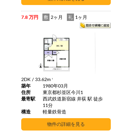
7.8 万円
敷
2ヶ月
礼
1ヶ月
2DK
/ 33.62m
2
築年
1980年03月
住所
東京都杉並区今川1
最寄駅
西武鉄道新宿線 井荻 駅 徒歩
11分
構造
軽量鉄骨造