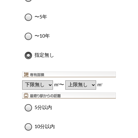
〜5年
〜10年
指定無し
m
〜
m
2
2
5分以内
10分以内