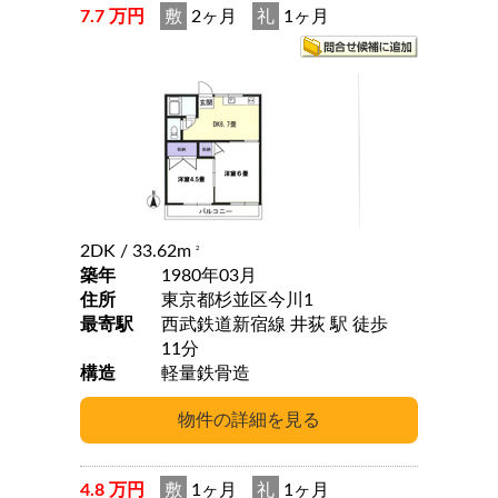
7.7 万円
敷
2ヶ月
礼
1ヶ月
2DK
/ 33.62m
2
築年
1980年03月
住所
東京都杉並区今川1
最寄駅
西武鉄道新宿線 井荻 駅 徒歩
11分
構造
軽量鉄骨造
4.8 万円
敷
1ヶ月
礼
1ヶ月