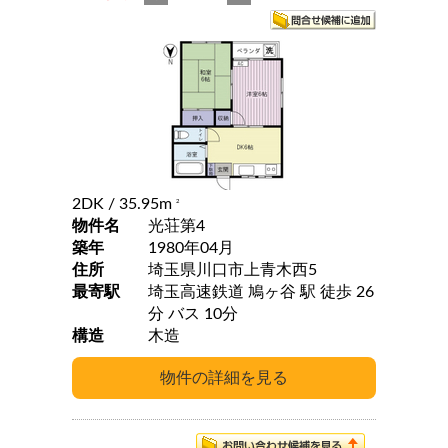
2DK
/ 35.95m
2
物件名
光荘第4
築年
1980年04月
住所
埼玉県川口市上青木西5
最寄駅
埼玉高速鉄道 鳩ヶ谷 駅 徒歩 26
分 バス 10分
構造
木造