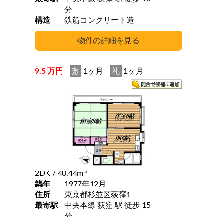
分
構造
鉄筋コンクリート造
9.5 万円
敷
1ヶ月
礼
1ヶ月
2DK
/ 40.44m
2
築年
1977年12月
住所
東京都杉並区荻窪1
最寄駅
中央本線 荻窪 駅 徒歩 15
分