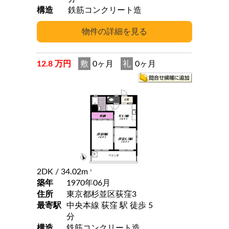
構造
鉄筋コンクリート造
12.8 万円
敷
0ヶ月
礼
0ヶ月
2DK
/ 34.02m
2
築年
1970年06月
住所
東京都杉並区荻窪3
最寄駅
中央本線 荻窪 駅 徒歩 5
分
構造
鉄筋コンクリート造