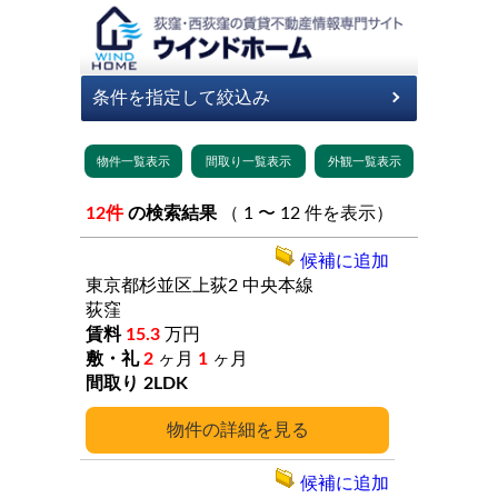
12件
の検索結果
（ 1 〜 12 件を表示）
候補に追加
東京都杉並区上荻2
中央本線
荻窪
15.3
万円
2
ヶ月
1
ヶ月
2LDK
詳細
候補に追加