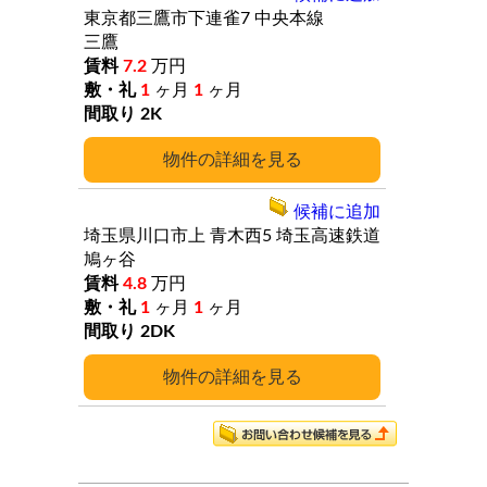
東京都三鷹市下連雀7
中央本線
三鷹
7.2
万円
1
ヶ月
1
ヶ月
2K
詳細
候補に追加
埼玉県川口市上
青木西5
埼玉高速鉄道
鳩ヶ谷
4.8
万円
1
ヶ月
1
ヶ月
2DK
詳細