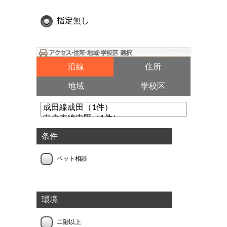
指定無し
沿線
住所
地域
学校区
条件
ペット相談
環境
二階以上