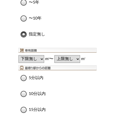
〜5年
〜10年
指定無し
m
〜
m
2
2
5分以内
10分以内
15分以内