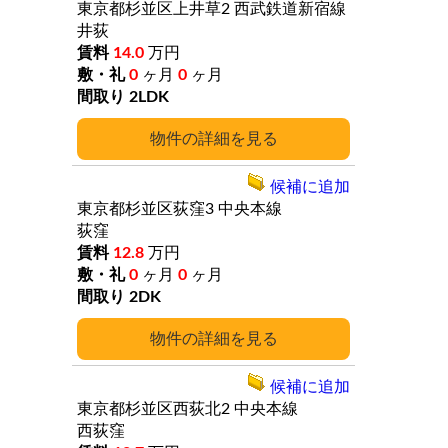
東京都杉並区上井草2
西武鉄道新宿線
井荻
14.0
万円
0
ヶ月
0
ヶ月
2LDK
詳細
候補に追加
東京都杉並区荻窪3
中央本線
荻窪
12.8
万円
0
ヶ月
0
ヶ月
2DK
詳細
候補に追加
東京都杉並区西荻北2
中央本線
西荻窪