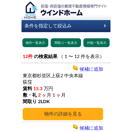
12件
の検索結果
（ 1 〜 12 件を表示）
候補に追加
東京都杉並区上荻2
中央本線
荻窪
15.3
万円
2
ヶ月
1
ヶ月
2LDK
詳細
候補に追加