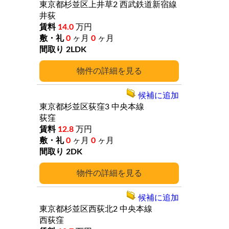
東京都杉並区上井草2
西武鉄道新宿線
井荻
14.0
万円
0
ヶ月
0
ヶ月
2LDK
詳細
候補に追加
東京都杉並区荻窪3
中央本線
荻窪
12.8
万円
0
ヶ月
0
ヶ月
2DK
詳細
候補に追加
東京都杉並区西荻北2
中央本線
西荻窪