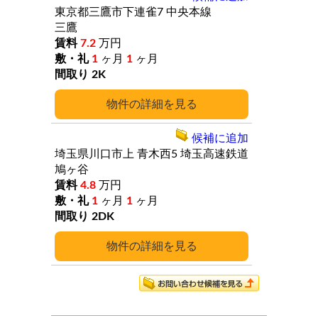
東京都三鷹市下連雀7
中央本線
三鷹
7.2
万円
1
ヶ月
1
ヶ月
2K
詳細
候補に追加
埼玉県川口市上
青木西5
埼玉高速鉄道
鳩ヶ谷
4.8
万円
1
ヶ月
1
ヶ月
2DK
詳細