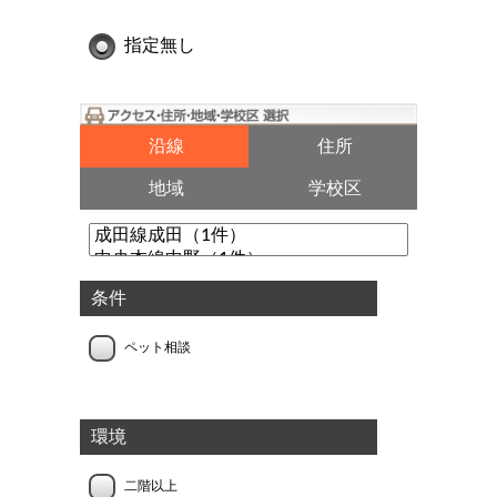
指定無し
沿線
住所
地域
学校区
条件
ペット相談
環境
二階以上