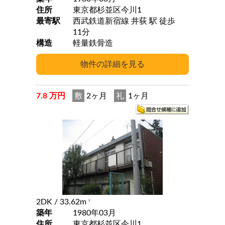
住所
東京都杉並区今川1
最寄駅
西武鉄道新宿線 井荻 駅 徒歩
11分
構造
軽量鉄骨造
7.8 万円
敷
2ヶ月
礼
1ヶ月
2DK
/ 33.62m
2
築年
1980年03月
住所
東京都杉並区今川1