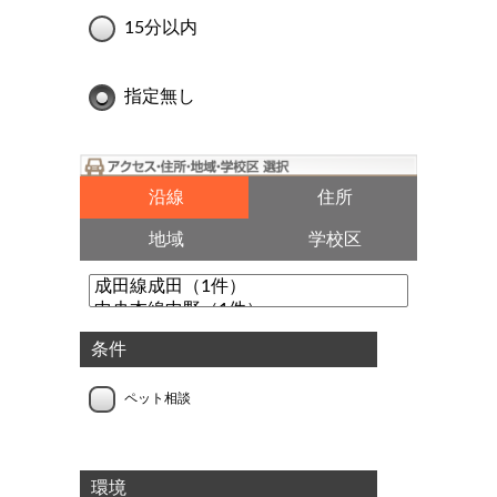
15分以内
指定無し
沿線
住所
地域
学校区
条件
ペット相談
環境