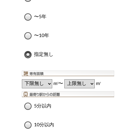
〜5年
〜10年
指定無し
m
〜
m
2
2
5分以内
10分以内