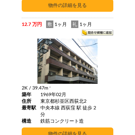
12.7 万円
敷
1ヶ月
礼
1ヶ月
2K
/ 39.47m
2
築年
1969年02月
住所
東京都杉並区西荻北2
最寄駅
中央本線 西荻窪 駅 徒歩 2
分
構造
鉄筋コンクリート造