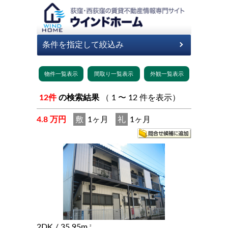
12件
の検索結果
（ 1 〜 12 件を表示）
4.8 万円
敷
1ヶ月
礼
1ヶ月
2DK
/ 35.95m
2