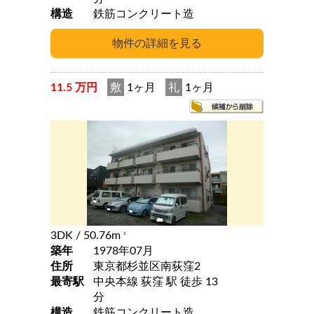
構造
鉄筋コンクリート造
11.5 万円
敷
1ヶ月
礼
1ヶ月
3DK
/ 50.76m
2
築年
1978年07月
住所
東京都杉並区南荻窪2
最寄駅
中央本線 荻窪 駅 徒歩 13
分
構造
鉄筋コンクリート造