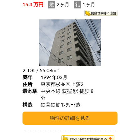
15.3 万円
敷
2ヶ月
礼
1ヶ月
2LDK
/ 55.08m
2
築年
1994年03月
住所
東京都杉並区上荻2
最寄駅
中央本線 荻窪 駅 徒歩 8
分
構造
鉄骨鉄筋ｺﾝｸﾘｰﾄ造