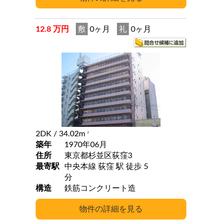
12.8 万円
敷
0ヶ月
礼
0ヶ月
2DK
/ 34.02m
2
築年
1970年06月
住所
東京都杉並区荻窪3
最寄駅
中央本線 荻窪 駅 徒歩 5
分
構造
鉄筋コンクリート造