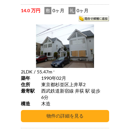
14.0 万円
敷
0ヶ月
礼
0ヶ月
2LDK
/ 55.47m
2
築年
1990年02月
住所
東京都杉並区上井草2
最寄駅
西武鉄道新宿線 井荻 駅 徒歩
6分
構造
木造