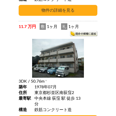
11.7 万円
敷
1ヶ月
礼
1ヶ月
3DK
/ 50.76m
2
築年
1978年07月
住所
東京都杉並区南荻窪2
最寄駅
中央本線 荻窪 駅 徒歩 13
分
構造
鉄筋コンクリート造