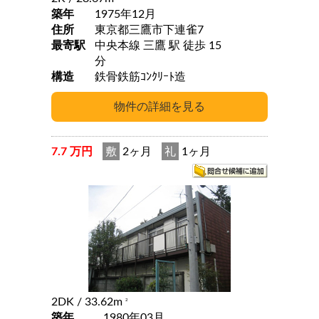
築年
1975年12月
住所
東京都三鷹市下連雀7
最寄駅
中央本線 三鷹 駅 徒歩 15
分
構造
鉄骨鉄筋ｺﾝｸﾘｰﾄ造
7.7 万円
敷
2ヶ月
礼
1ヶ月
2DK
/ 33.62m
2
築年
1980年03月