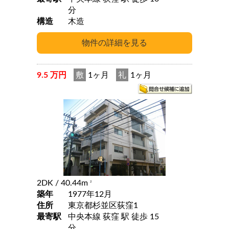
分
構造
木造
9.5 万円
敷
1ヶ月
礼
1ヶ月
2DK
/ 40.44m
2
築年
1977年12月
住所
東京都杉並区荻窪1
最寄駅
中央本線 荻窪 駅 徒歩 15
分