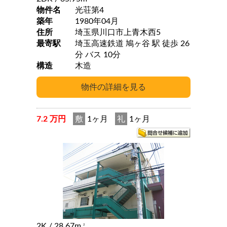
物件名
光荘第4
築年
1980年04月
住所
埼玉県川口市上青木西5
最寄駅
埼玉高速鉄道 鳩ヶ谷 駅 徒歩 26
分 バス 10分
構造
木造
7.2 万円
敷
1ヶ月
礼
1ヶ月
2K
/ 28.67m
2