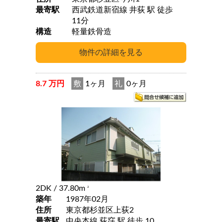
最寄駅
西武鉄道新宿線 井荻 駅 徒歩
11分
構造
軽量鉄骨造
8.7 万円
敷
1ヶ月
礼
0ヶ月
2DK
/ 37.80m
2
築年
1987年02月
住所
東京都杉並区上荻2
最寄駅
中央本線 荻窪 駅 徒歩 10