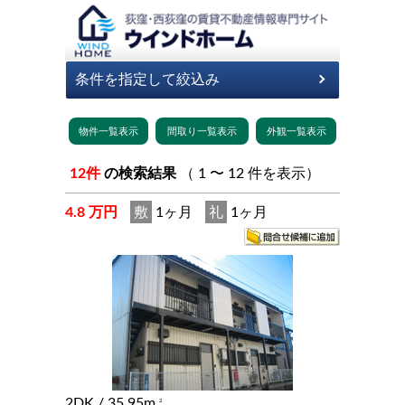
12件
の検索結果
（ 1 〜 12 件を表示）
4.8 万円
敷
1ヶ月
礼
1ヶ月
2DK
/ 35.95m
2