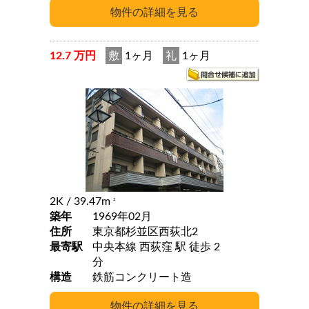
12.7 万円
敷
1ヶ月
礼
1ヶ月
2K
/ 39.47m
2
築年
1969年02月
住所
東京都杉並区西荻北2
最寄駅
中央本線 西荻窪 駅 徒歩 2
分
構造
鉄筋コンクリート造