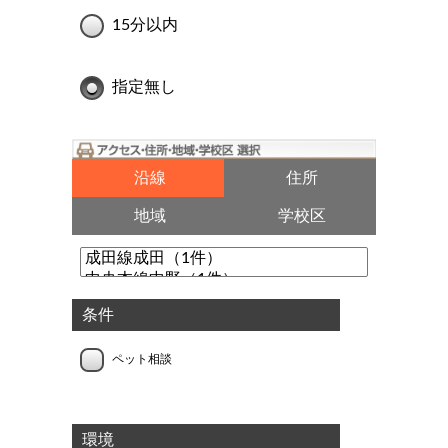
15分以内
指定無し
沿線
住所
地域
学校区
条件
ペット相談
環境