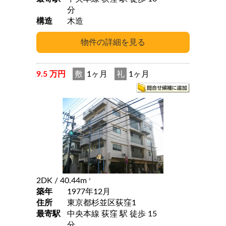
分
構造
木造
9.5 万円
敷
1ヶ月
礼
1ヶ月
2DK
/ 40.44m
2
築年
1977年12月
住所
東京都杉並区荻窪1
最寄駅
中央本線 荻窪 駅 徒歩 15
分