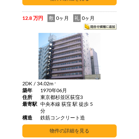
12.8 万円
敷
0ヶ月
礼
0ヶ月
2DK
/ 34.02m
2
築年
1970年06月
住所
東京都杉並区荻窪3
最寄駅
中央本線 荻窪 駅 徒歩 5
分
構造
鉄筋コンクリート造