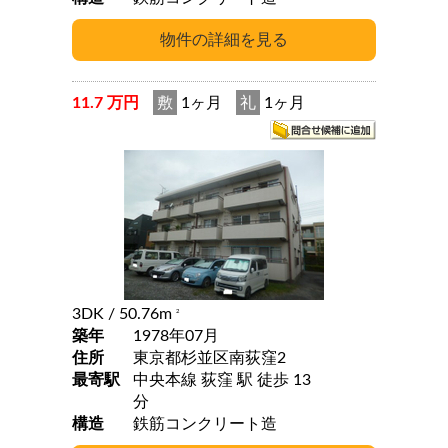
11.7 万円
敷
1ヶ月
礼
1ヶ月
3DK
/ 50.76m
2
築年
1978年07月
住所
東京都杉並区南荻窪2
最寄駅
中央本線 荻窪 駅 徒歩 13
分
構造
鉄筋コンクリート造