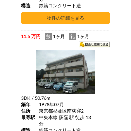
構造
鉄筋コンクリート造
11.5 万円
敷
1ヶ月
礼
1ヶ月
3DK
/ 50.76m
2
築年
1978年07月
住所
東京都杉並区南荻窪2
最寄駅
中央本線 荻窪 駅 徒歩 13
分
構造
鉄筋コンクリート造