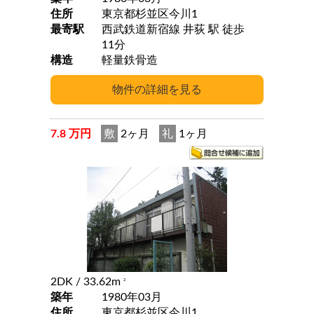
住所
東京都杉並区今川1
最寄駅
西武鉄道新宿線 井荻 駅 徒歩
11分
構造
軽量鉄骨造
7.8 万円
敷
2ヶ月
礼
1ヶ月
2DK
/ 33.62m
2
築年
1980年03月
住所
東京都杉並区今川1