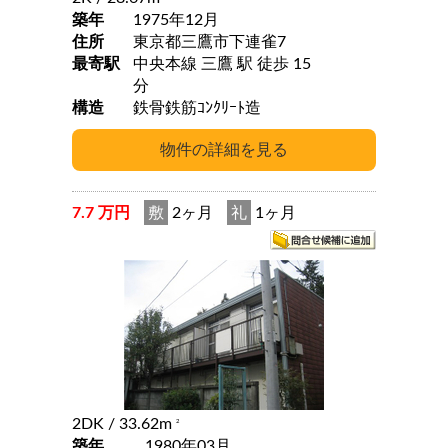
築年
1975年12月
住所
東京都三鷹市下連雀7
最寄駅
中央本線 三鷹 駅 徒歩 15
分
構造
鉄骨鉄筋ｺﾝｸﾘｰﾄ造
7.7 万円
敷
2ヶ月
礼
1ヶ月
2DK
/ 33.62m
2
築年
1980年03月