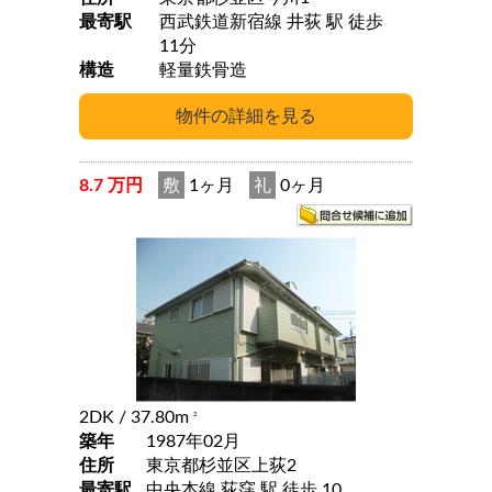
最寄駅
西武鉄道新宿線 井荻 駅 徒歩
11分
構造
軽量鉄骨造
8.7 万円
敷
1ヶ月
礼
0ヶ月
2DK
/ 37.80m
2
築年
1987年02月
住所
東京都杉並区上荻2
最寄駅
中央本線 荻窪 駅 徒歩 10