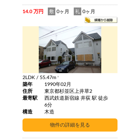
14.0 万円
敷
0ヶ月
礼
0ヶ月
2LDK
/ 55.47m
2
築年
1990年02月
住所
東京都杉並区上井草2
最寄駅
西武鉄道新宿線 井荻 駅 徒歩
6分
構造
木造