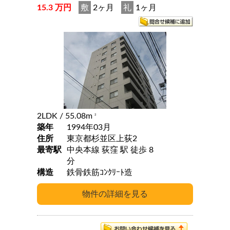
15.3 万円
敷
2ヶ月
礼
1ヶ月
2LDK
/ 55.08m
2
築年
1994年03月
住所
東京都杉並区上荻2
最寄駅
中央本線 荻窪 駅 徒歩 8
分
構造
鉄骨鉄筋ｺﾝｸﾘｰﾄ造