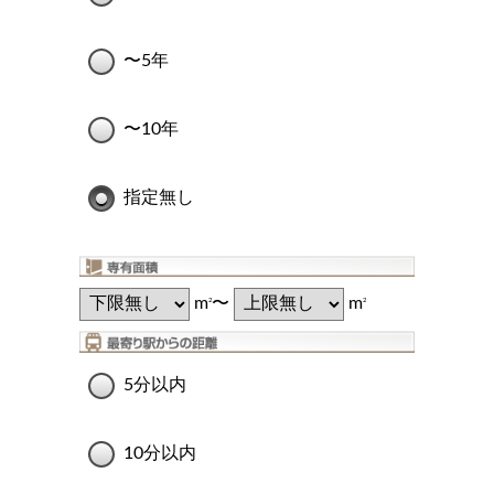
〜5年
〜10年
指定無し
m
〜
m
2
2
5分以内
10分以内