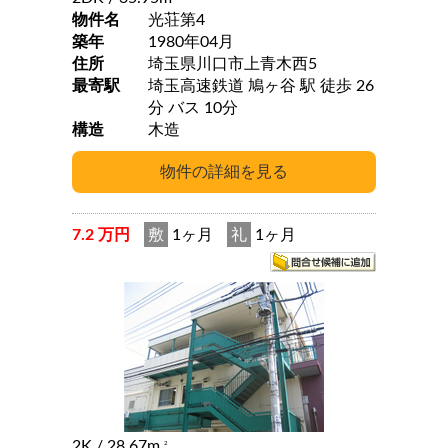
物件名
光荘第4
築年
1980年04月
住所
埼玉県川口市上青木西5
最寄駅
埼玉高速鉄道 鳩ヶ谷 駅 徒歩 26
分 バス 10分
構造
木造
7.2 万円
敷
1ヶ月
礼
1ヶ月
2K
/ 28.67m
2