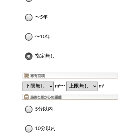
〜5年
〜10年
指定無し
m
〜
m
2
2
5分以内
10分以内