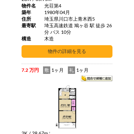
物件名
光荘第4
築年
1980年04月
住所
埼玉県川口市上青木西5
最寄駅
埼玉高速鉄道 鳩ヶ谷 駅 徒歩 26
分 バス 10分
構造
木造
7.2 万円
敷
1ヶ月
礼
1ヶ月
2K
/ 28.67m
2