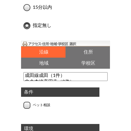
15分以内
指定無し
沿線
住所
地域
学校区
条件
ペット相談
環境