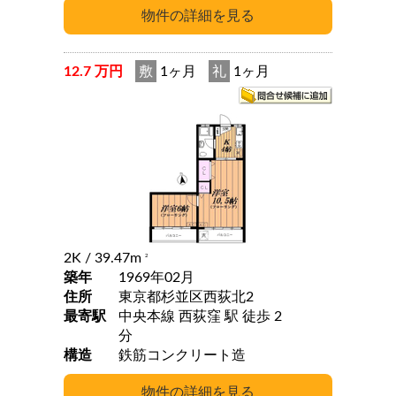
12.7 万円
敷
1ヶ月
礼
1ヶ月
2K
/ 39.47m
2
築年
1969年02月
住所
東京都杉並区西荻北2
最寄駅
中央本線 西荻窪 駅 徒歩 2
分
構造
鉄筋コンクリート造