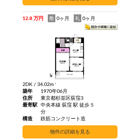
12.8 万円
敷
0ヶ月
礼
0ヶ月
2DK
/ 34.02m
2
築年
1970年06月
住所
東京都杉並区荻窪3
最寄駅
中央本線 荻窪 駅 徒歩 5
分
構造
鉄筋コンクリート造