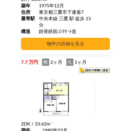
築年
1975年12月
住所
東京都三鷹市下連雀7
最寄駅
中央本線 三鷹 駅 徒歩 15
分
構造
鉄骨鉄筋ｺﾝｸﾘｰﾄ造
7.7 万円
敷
2ヶ月
礼
1ヶ月
2DK
/ 33.62m
2
築年
1980年03月