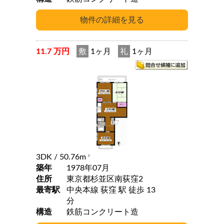
11.7 万円
敷
1ヶ月
礼
1ヶ月
3DK
/ 50.76m
2
築年
1978年07月
住所
東京都杉並区南荻窪2
最寄駅
中央本線 荻窪 駅 徒歩 13
分
構造
鉄筋コンクリート造