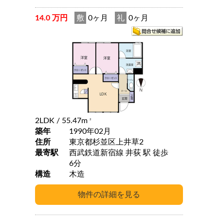
14.0 万円
敷
0ヶ月
礼
0ヶ月
2LDK
/ 55.47m
2
築年
1990年02月
住所
東京都杉並区上井草2
最寄駅
西武鉄道新宿線 井荻 駅 徒歩
6分
構造
木造