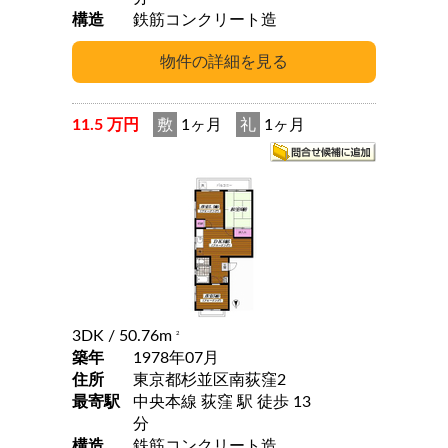
構造
鉄筋コンクリート造
11.5 万円
敷
1ヶ月
礼
1ヶ月
3DK
/ 50.76m
2
築年
1978年07月
住所
東京都杉並区南荻窪2
最寄駅
中央本線 荻窪 駅 徒歩 13
分
構造
鉄筋コンクリート造