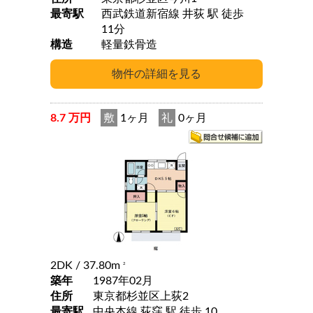
最寄駅
西武鉄道新宿線 井荻 駅 徒歩
11分
構造
軽量鉄骨造
8.7 万円
敷
1ヶ月
礼
0ヶ月
2DK
/ 37.80m
2
築年
1987年02月
住所
東京都杉並区上荻2
最寄駅
中央本線 荻窪 駅 徒歩 10