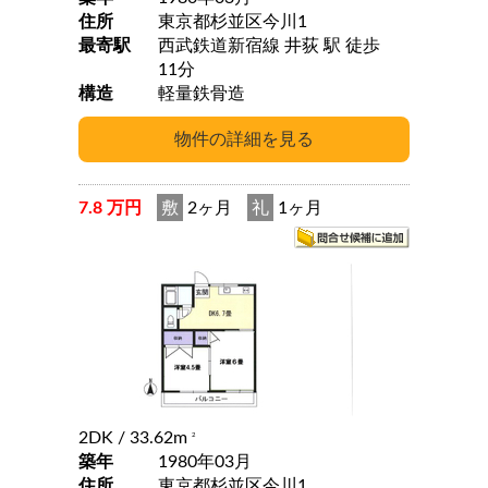
住所
東京都杉並区今川1
最寄駅
西武鉄道新宿線 井荻 駅 徒歩
11分
構造
軽量鉄骨造
7.8 万円
敷
2ヶ月
礼
1ヶ月
2DK
/ 33.62m
2
築年
1980年03月
住所
東京都杉並区今川1