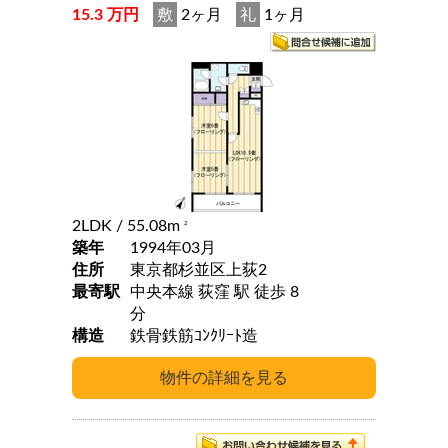
15.3 万円
敷
2ヶ月
礼
1ヶ月
2LDK
/ 55.08m
2
築年
1994年03月
住所
東京都杉並区上荻2
最寄駅
中央本線 荻窪 駅 徒歩 8
分
構造
鉄骨鉄筋ｺﾝｸﾘｰﾄ造