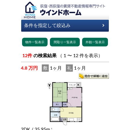
12件
の検索結果
（ 1 〜 12 件を表示）
4.8 万円
敷
1ヶ月
礼
1ヶ月
2DK
/ 35.95m
2