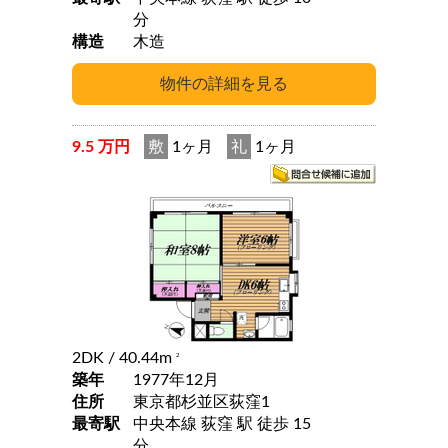
分
構造
木造
9.5 万円
敷
1ヶ月
礼
1ヶ月
2DK
/ 40.44m
2
築年
1977年12月
住所
東京都杉並区荻窪1
最寄駅
中央本線 荻窪 駅 徒歩 15
分