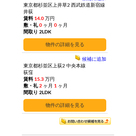
東京都杉並区上井草2
西武鉄道新宿線
井荻
14.0
万円
0
ヶ月
0
ヶ月
2LDK
詳細
候補に追加
東京都杉並区上荻2
中央本線
荻窪
15.3
万円
2
ヶ月
1
ヶ月
2LDK
詳細