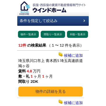
12件
の検索結果
（ 1 〜 12 件を表示）
候補に追加
埼玉県川口市上
青木西5
埼玉高速鉄道
鳩ヶ谷
4.8
万円
1
ヶ月
1
ヶ月
2DK
詳細
候補に追加