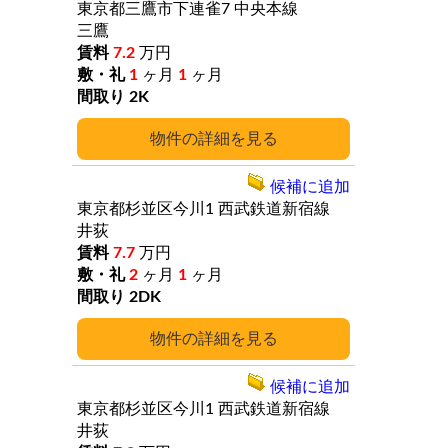
東京都三鷹市下連雀7
中央本線
三鷹
7.2
万円
1
ヶ月
1
ヶ月
2K
詳細
候補に追加
東京都杉並区今川1
西武鉄道新宿線
井荻
7.7
万円
2
ヶ月
1
ヶ月
2DK
詳細
候補に追加
東京都杉並区今川1
西武鉄道新宿線
井荻