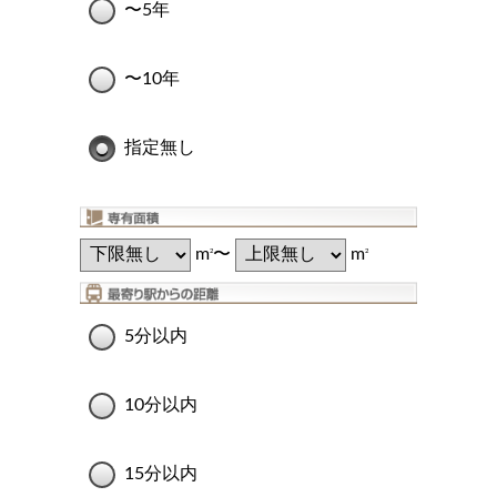
〜5年
〜10年
指定無し
m
〜
m
2
2
5分以内
10分以内
15分以内