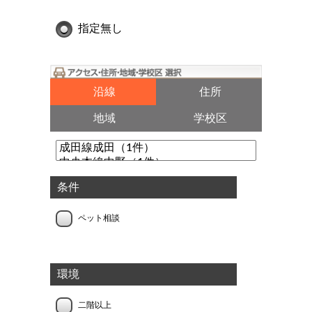
指定無し
沿線
住所
地域
学校区
条件
ペット相談
環境
二階以上