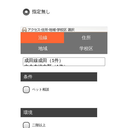
指定無し
沿線
住所
地域
学校区
条件
ペット相談
環境
二階以上