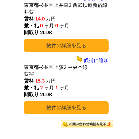
東京都杉並区上井草2
西武鉄道新宿線
井荻
14.0
万円
0
ヶ月
0
ヶ月
2LDK
詳細
候補に追加
東京都杉並区上荻2
中央本線
荻窪
15.3
万円
2
ヶ月
1
ヶ月
2LDK
詳細