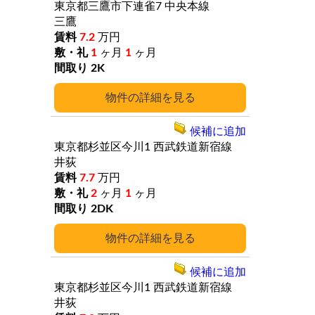
東京都三鷹市下連雀7
中央本線
三鷹
7.2
万円
1
ヶ月
1
ヶ月
2K
詳細
候補に追加
東京都杉並区今川1
西武鉄道新宿線
井荻
7.7
万円
2
ヶ月
1
ヶ月
2DK
詳細
候補に追加
東京都杉並区今川1
西武鉄道新宿線
井荻