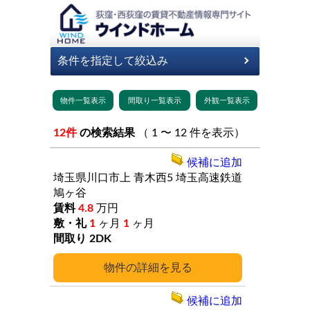
12件
の検索結果
（ 1 〜 12 件を表示）
候補に追加
埼玉県川口市上
青木西5
埼玉高速鉄道
鳩ヶ谷
4.8
万円
1
ヶ月
1
ヶ月
2DK
詳細
候補に追加