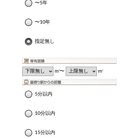
〜5年
〜10年
指定無し
m
〜
m
2
2
5分以内
10分以内
15分以内