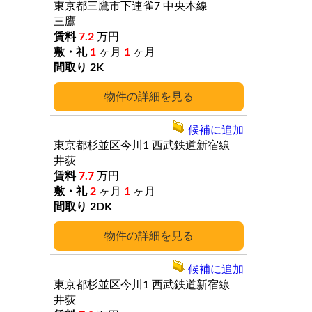
東京都三鷹市下連雀7
中央本線
三鷹
7.2
万円
1
ヶ月
1
ヶ月
2K
詳細
候補に追加
東京都杉並区今川1
西武鉄道新宿線
井荻
7.7
万円
2
ヶ月
1
ヶ月
2DK
詳細
候補に追加
東京都杉並区今川1
西武鉄道新宿線
井荻