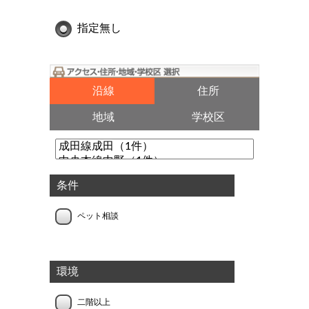
指定無し
沿線
住所
地域
学校区
条件
ペット相談
環境
二階以上