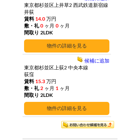
東京都杉並区上井草2
西武鉄道新宿線
井荻
14.0
万円
0
ヶ月
0
ヶ月
2LDK
詳細
候補に追加
東京都杉並区上荻2
中央本線
荻窪
15.3
万円
2
ヶ月
1
ヶ月
2LDK
詳細