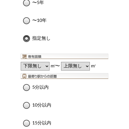
〜5年
〜10年
指定無し
m
〜
m
2
2
5分以内
10分以内
15分以内