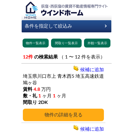
12件
の検索結果
（ 1 〜 12 件を表示）
候補に追加
埼玉県川口市上
青木西5
埼玉高速鉄道
鳩ヶ谷
4.8
万円
1
ヶ月
1
ヶ月
2DK
詳細
候補に追加