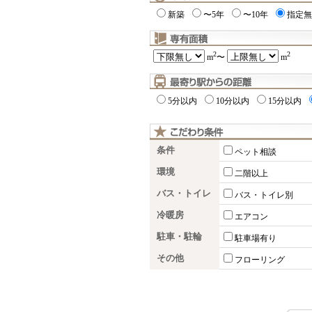
新築
〜5年
〜10年
指定無
2
2
m
〜
m
5分以内
10分以内
15分以内
条件
ペット相談
環境
二階以上
バス・トイレ
バス・トイレ別
冷暖房
エアコン
駐車・駐輪
駐車場有り
その他
フローリング