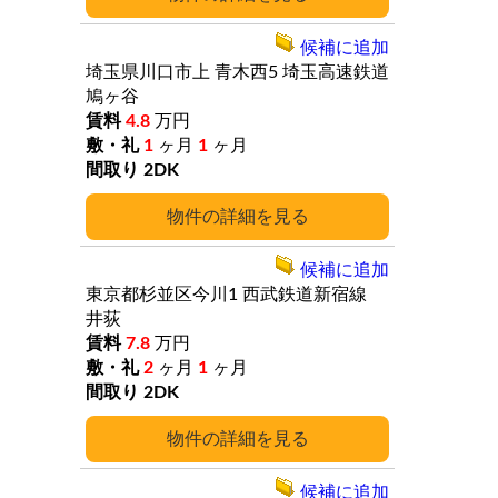
候補に追加
埼玉県川口市上
青木西5
埼玉高速鉄道
鳩ヶ谷
4.8
万円
1
ヶ月
1
ヶ月
2DK
詳細
候補に追加
東京都杉並区今川1
西武鉄道新宿線
井荻
7.8
万円
2
ヶ月
1
ヶ月
2DK
詳細
候補に追加