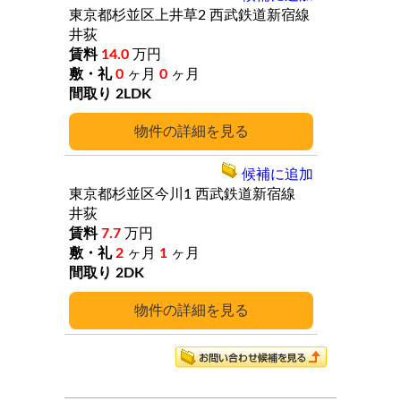
東京都杉並区上井草2
西武鉄道新宿線
井荻
14.0
万円
0
ヶ月
0
ヶ月
2LDK
詳細
候補に追加
東京都杉並区今川1
西武鉄道新宿線
井荻
7.7
万円
2
ヶ月
1
ヶ月
2DK
詳細