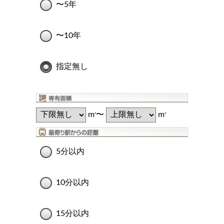
〜5年
〜10年
指定無し
m
〜
m
2
2
5分以内
10分以内
15分以内