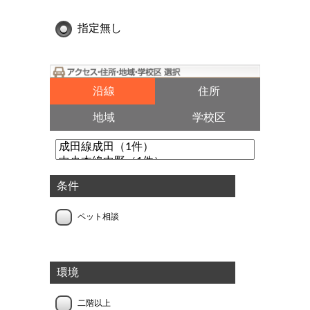
指定無し
沿線
住所
地域
学校区
条件
ペット相談
環境
二階以上