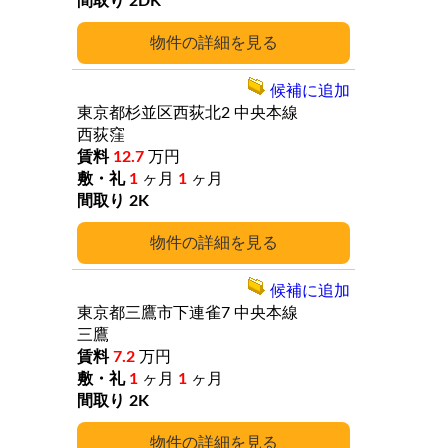
2DK
詳細
候補に追加
東京都杉並区西荻北2
中央本線
西荻窪
12.7
万円
1
ヶ月
1
ヶ月
2K
詳細
候補に追加
東京都三鷹市下連雀7
中央本線
三鷹
7.2
万円
1
ヶ月
1
ヶ月
2K
詳細