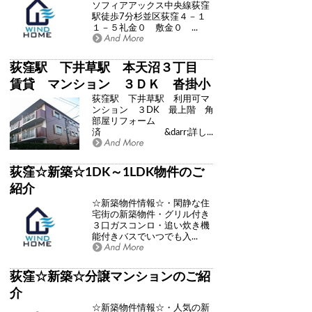
ソフィアアックス中央線荻窪
駅徒歩7分杉並区荻窪４－１
１－５礼金０ 敷金０ ...
荻窪駅 下井草駅 本天沼３丁目
賃貸 マンション ３ＤＫ 沓掛小
荻窪駅 下井草駅 利用可マ
学校 本天沼保育園 学区域
ンション ３DK 最上階 角
部屋リフォーム
済 &darr;詳し...
荻窪☆新築☆1DK～1LDK物件のご
紹介
☆新築物件情報☆・閑静な住
宅街の新築物件・グリル付き
３口ガスコンロ・追い炊き機
能付きバスでいつでも入...
荻窪☆新築☆分譲マンションのご紹
介
☆新築物件情報☆・人気の新