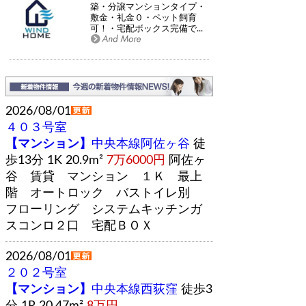
築・分譲マンションタイプ・
敷金・礼金０・ペット飼育
可！・宅配ボックス完備で...
2026/08/01
４０３号室
【マンション】
中央本線阿佐ヶ谷
徒
歩13分 1K 20.9m²
7万6000円
阿佐ヶ
谷 賃貸 マンション １Ｋ 最上
階 オートロック バストイレ別
フローリング システムキッチンガ
スコンロ２口 宅配ＢＯＸ
2026/08/01
２０２号室
【マンション】
中央本線西荻窪
徒歩3
分 1R 20.47m²
8万円