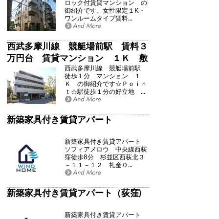
ロック付賃貸マンション の
御紹介です。女性限定１K・
ワンルームタイプ賃料...
西武多摩川線 競艇場前駅 賃料３
万円台 賃貸マンション １Ｋ 敷
西武多摩川線 競艇場前駅
０礼０
徒歩１分 マンション １
Ｋ の御紹介です☆Ｐｏｉｎ
ｔ☆駅徒歩１分の好立地 ...
新築家具付き賃貸アパート
新築家具付き賃貸アパート
ソフィアメロウ 中央線西荻
窪徒歩8分 杉並区西荻北３
－１１－１２ 礼金０...
新築家具付き賃貸アパート（荻窪)
新築家具付き賃貸アパート