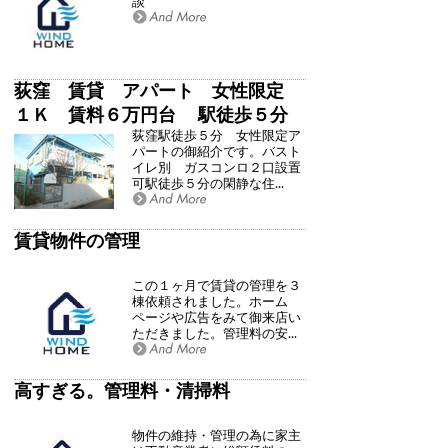
談
荻窪 賃貸 アパート 女性限定
１Ｋ 賃料６万円台 駅徒歩５分
荻窪駅徒歩５分 女性限定ア
１階角部屋 南向き バストイレ別
パートの御紹介です。バスト
イレ別 ガスコンロ２口設置
可駅徒歩５分の閑静な住...
賃貸物件の管理
この１ヶ月で賃貸の管理を３
棟依頼されました。ホーム
ページや広告をみて御来店い
ただきました。管理料の安...
高すぎる。管理料・清掃料
物件の維持・管理の為に家主