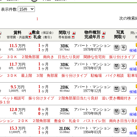
表示件数
次の検索
1
敷金
物件種別
写真
賃料
間取り
（保証金）
問い
礼金
完成年月
間取り
管理費・共益費
（敷引）
専有面積
1
11.5
ヶ月
3DK
アパート・マンション
万円
1
1978年07月
分
0円、 3,000円
ヶ月
50.76m
2
候補
ン ３ＤＫ ２階角部屋 南向き 日当たり良好 閑静な住宅街 振り分けタイプ
1
11.7
ヶ月
3DK
アパート・マンション
万円
1
1978年07月
分
0円、 3,000円
ヶ月
50.76m
2
候補
ン ３ＤＫ 最上階 ３階 角部屋 振り分けタイプ 駐輪場 バイク相談 駐車
1
9.5
ヶ月
2DK
アパート・マンション
万円
1
1977年12月
分
5,000円、 0円
ヶ月
40.44m
2
候補
 ペット相談可 振り分けタイプ ２階角部屋日当たり良好 追い焚き機能付き 
徒歩１分
0
12.8
ヶ月
2DK
アパート・マンション
万円
0
1970年06月
-円、-円
ヶ月
34.02m
2
候補
ンション ２ＤＫ ２階角部屋 敷金０ 礼金０ バストイレ別 南向き日当り良
2
15.3
ヶ月
2LDK
アパート・マンション
万円
1
1994年03月
12,000円、-円
ヶ月
55.08m
2
候補