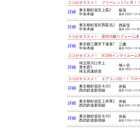
ココがオススメ！ フリーレント1ヶ月！
東京都杉並区上荻2
荻窪
詳細
中央本線
徒歩 10分/バス-
東京都杉並区西荻北2
西荻窪
詳細
中央本線
徒歩 2分/バス-分
ココがオススメ！ 室内大幅リフォーム済
東京都三鷹市下連雀7
三鷹
詳細
中央本線
徒歩 15分/バス-
ココがオススメ！ JCOMインマイルーム
埼玉県川口市上
鳩ヶ谷
詳細
青木西5
徒歩 26分/バス 
埼玉高速鉄道
ココがオススメ！ エアコン2台！！フロ
東京都杉並区今川1
井荻
詳細
西武鉄道新宿線
徒歩 11分/バス-
東京都杉並区上井草2
井荻
詳細
西武鉄道新宿線
徒歩 6分/バス-分
東京都杉並区今川1
井荻
詳細
西武鉄道新宿線
徒歩 11分/バス-