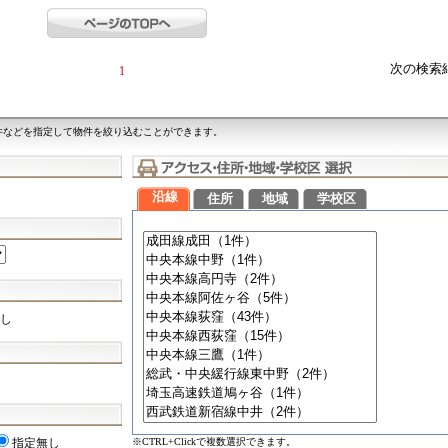
次の検索
1
件などを指定して物件を絞り込むことができます。
沿線
住所
地域
学校区
し
※CTRL+Clickで複数選択できます。
指定無し