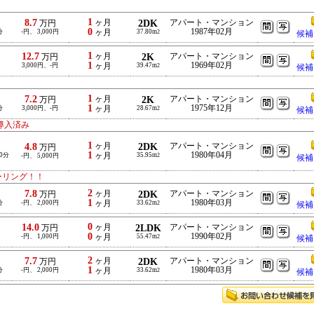
！
1
8.7
ヶ月
2DK
アパート・マンション
万円
0
1987年02月
分
-円、 3,000円
ヶ月
37.80m
2
候補
1
12.7
ヶ月
2K
アパート・マンション
万円
1
1969年02月
3,000円、-円
ヶ月
39.47m
2
候補
1
7.2
ヶ月
2K
アパート・マンション
万円
1
1975年12月
分
3,000円、-円
ヶ月
28.67m
2
候補
導入済み
1
4.8
ヶ月
2DK
アパート・マンション
万円
1
1980年04月
10分
ヶ月
35.95m
-円、 5,000円
2
候補
ーリング！！
2
7.8
ヶ月
2DK
アパート・マンション
万円
1
1980年03月
分
-円、 2,000円
ヶ月
33.62m
2
候補
0
14.0
ヶ月
2LDK
アパート・マンション
万円
0
1990年02月
-円、 1,000円
ヶ月
55.47m
2
候補
2
7.7
ヶ月
2DK
アパート・マンション
万円
1
1980年03月
分
-円、 2,000円
ヶ月
33.62m
2
候補