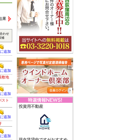
結果
合わせ
候補
に追加
に追加
場敷地
に追加
バスト
投資用不動産
に追加
好
に追加
現在賃貸中ですがおすすめ