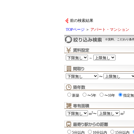
前の検索結果
TOPページ
＞
アパート・マンション
※賃料、こだわり条
～
〜
新築
〜5年
〜10年
指定無
2
2
m
〜
m
5分以内
10分以内
15分以内