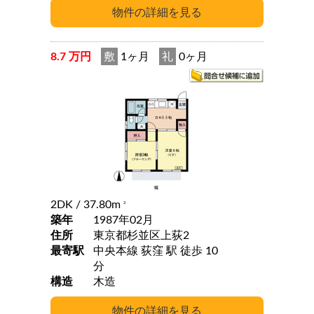
8.7 万円
敷
1ヶ月
礼
0ヶ月
2DK
/ 37.80m
2
築年
1987年02月
住所
東京都杉並区上荻2
最寄駅
中央本線 荻窪 駅 徒歩 10
分
構造
木造