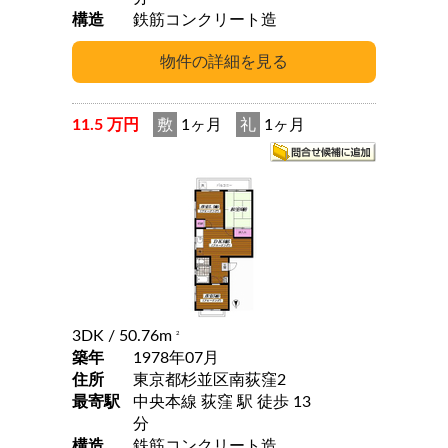
構造
鉄筋コンクリート造
11.5 万円
敷
1ヶ月
礼
1ヶ月
3DK
/ 50.76m
2
築年
1978年07月
住所
東京都杉並区南荻窪2
最寄駅
中央本線 荻窪 駅 徒歩 13
分
構造
鉄筋コンクリート造