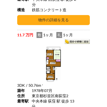
分
構造
鉄筋コンクリート造
11.7 万円
敷
1ヶ月
礼
1ヶ月
3DK
/ 50.76m
2
築年
1978年07月
住所
東京都杉並区南荻窪2
最寄駅
中央本線 荻窪 駅 徒歩 13
分