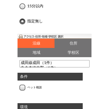
15分以内
指定無し
沿線
住所
地域
学校区
条件
ペット相談
環境