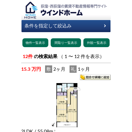
12件
の検索結果
（ 1 〜 12 件を表示）
15.3 万円
敷
2ヶ月
礼
1ヶ月
2LDK
/ 55.08m
2