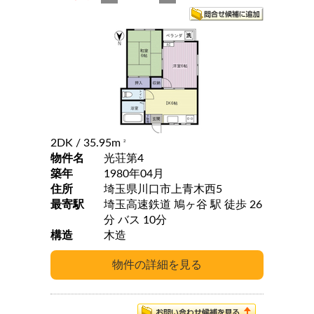
2DK
/ 35.95m
2
物件名
光荘第4
築年
1980年04月
住所
埼玉県川口市上青木西5
最寄駅
埼玉高速鉄道 鳩ヶ谷 駅 徒歩 26
分 バス 10分
構造
木造