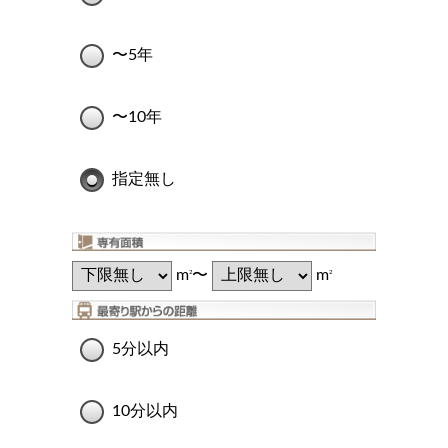
〜5年
〜10年
指定無し
m
〜
m
2
2
5分以内
10分以内