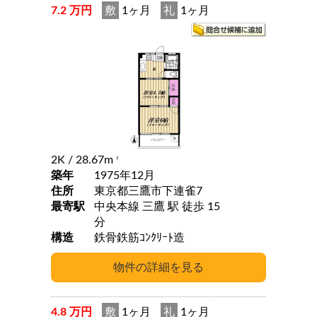
7.2 万円
敷
1ヶ月
礼
1ヶ月
2K
/ 28.67m
2
築年
1975年12月
住所
東京都三鷹市下連雀7
最寄駅
中央本線 三鷹 駅 徒歩 15
分
構造
鉄骨鉄筋ｺﾝｸﾘｰﾄ造
4.8 万円
敷
1ヶ月
礼
1ヶ月