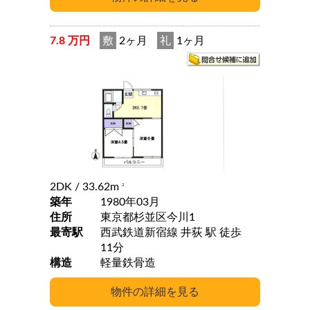
7.8 万円
敷
2ヶ月
礼
1ヶ月
2DK
/ 33.62m
2
築年
1980年03月
住所
東京都杉並区今川1
最寄駅
西武鉄道新宿線 井荻 駅 徒歩
11分
構造
軽量鉄骨造