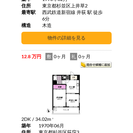
住所
東京都杉並区上井草2
最寄駅
西武鉄道新宿線 井荻 駅 徒歩
6分
構造
木造
12.8 万円
敷
0ヶ月
礼
0ヶ月
2DK
/ 34.02m
2
築年
1970年06月
住所
東京都杉並区荻窪3