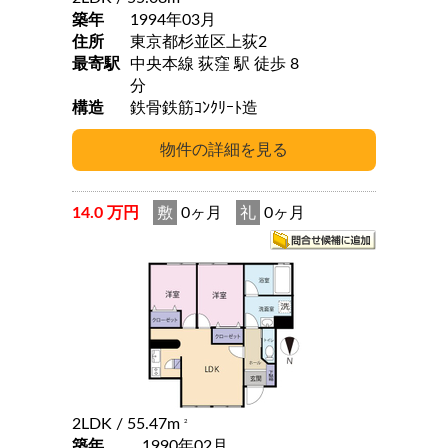
築年
1994年03月
住所
東京都杉並区上荻2
最寄駅
中央本線 荻窪 駅 徒歩 8
分
構造
鉄骨鉄筋ｺﾝｸﾘｰﾄ造
14.0 万円
敷
0ヶ月
礼
0ヶ月
2LDK
/ 55.47m
2
築年
1990年02月