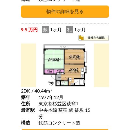
9.5 万円
敷
1ヶ月
礼
1ヶ月
2DK
/ 40.44m
2
築年
1977年12月
住所
東京都杉並区荻窪1
最寄駅
中央本線 荻窪 駅 徒歩 15
分
構造
鉄筋コンクリート造