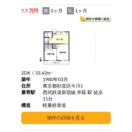
7.7 万円
敷
2ヶ月
礼
1ヶ月
2DK
/ 33.62m
2
築年
1980年03月
住所
東京都杉並区今川1
最寄駅
西武鉄道新宿線 井荻 駅 徒歩
11分
構造
軽量鉄骨造