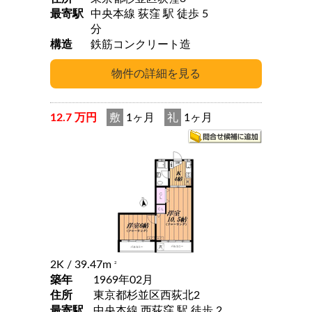
最寄駅
中央本線 荻窪 駅 徒歩 5
分
構造
鉄筋コンクリート造
12.7 万円
敷
1ヶ月
礼
1ヶ月
2K
/ 39.47m
2
築年
1969年02月
住所
東京都杉並区西荻北2
最寄駅
中央本線 西荻窪 駅 徒歩 2