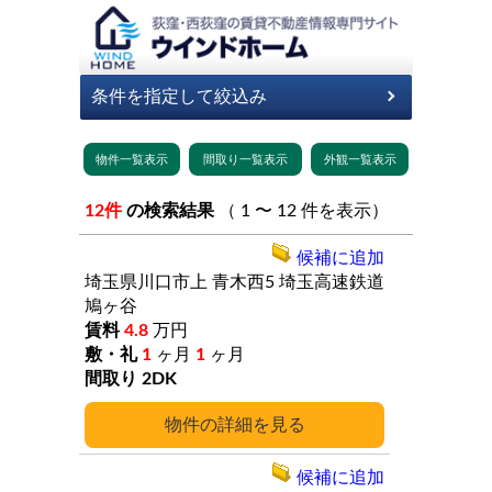
12件
の検索結果
（ 1 〜 12 件を表示）
候補に追加
埼玉県川口市上
青木西5
埼玉高速鉄道
鳩ヶ谷
4.8
万円
1
ヶ月
1
ヶ月
2DK
詳細
候補に追加