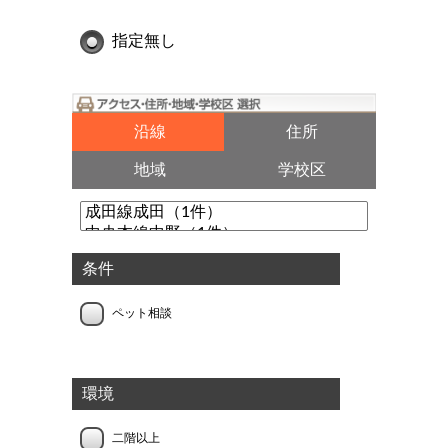
指定無し
沿線
住所
地域
学校区
条件
ペット相談
環境
二階以上