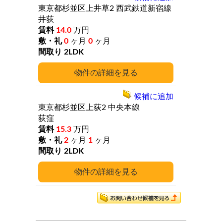
東京都杉並区上井草2
西武鉄道新宿線
井荻
14.0
万円
0
ヶ月
0
ヶ月
2LDK
詳細
候補に追加
東京都杉並区上荻2
中央本線
荻窪
15.3
万円
2
ヶ月
1
ヶ月
2LDK
詳細