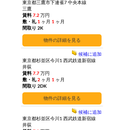
東京都三鷹市下連雀7
中央本線
三鷹
7.2
万円
1
ヶ月
1
ヶ月
2K
詳細
候補に追加
東京都杉並区今川1
西武鉄道新宿線
井荻
7.7
万円
2
ヶ月
1
ヶ月
2DK
詳細
候補に追加
東京都杉並区今川1
西武鉄道新宿線
井荻