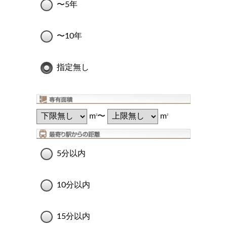
〜5年
〜10年
指定無し
m
〜
m
2
2
5分以内
10分以内
15分以内